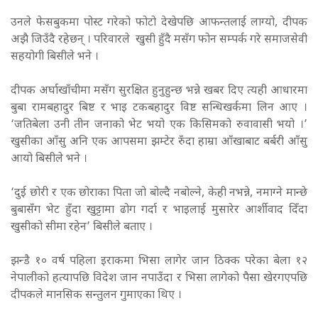
उनले फेसबुकमा पोस्ट गरेको फोटो देखेपछि आफन्तलाई लाग्यो, दीपक
अझै जिउँदै रहेछन् । परिवारले खुसी हुँदै मसँग फोन सम्पर्क गरे समाजसेवी
सहयोगी बिसीले भने ।
दीपक अर्घाखाँचीमा मसँग सुरक्षित हुनुहुन्छ भन्ने खबर दिए त्यही आधारमा
बुबा रामबहादुर बिष्ट र भाइ टकबहादुर विष्ट सन्धिखर्कमा लिन आए ।
‘जतिबेला उनी तीन जनाको भेट भयो एक किसिमको रुवावासी भयो ।’
खुसीका आँसु अनि एक आपसमा झम्टेर रुँदा हाम्रा आँखाबाट बर्बरी आँसु
आयो बिसीले भने ।
‘दुई छोरी र एक छोराका पिता जो बोल्दै नबोल्ने, केही नभन्ने, नमाग्ने मान्छे
बुबासँग भेट हुँदा खुट्टामा ढोग गर्दा र भाइलाई मुसारेर आर्शीवाद दिँदा
खुसीको सीमा रहेन’ बिसीले बताए ।
झन्डै १० वर्ष पहिला इराकमा भिसा लागेर जान ठिक्क परेका बेला १२
नेपालीको हत्यापछि विदेश जान नपाउँदा र भिसा लागेको पैसा खेरगएपछि
दीपकले मानसिक सन्तुलन गुमाएका थिए ।