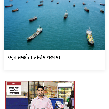
हर्मुज सम्झौता अन्तिम चरणमा