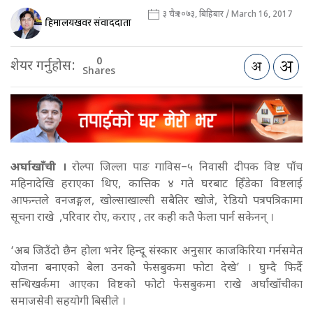
३ चैत्र २०७३, बिहिबार / March 16, 2017
हिमालयखवर संवाददाता
0
शेयर गर्नुहोस:
Shares
अर्घाखाँची ।
रोल्पा जिल्ला पाङ गाविस–५ निवासी दीपक विष्ट पाँच
महिनादेखि हराएका थिए, कात्तिक ४ गते घरबाट हिँडेका विष्टलाई
आफन्तले वनजङ्गल, खोल्साखाल्सी सबैतिर खोजे, रेडियो पत्रपत्रिकामा
सूचना राखे ,परिवार रोए, कराए , तर कही कतै फेला पार्न सकेनन् ।
‘अब जिउँदो छैन होला भनेर हिन्दू संस्कार अनुसार काजकिरिया गर्नसमेत
योजना बनाएको बेला उनकोे फेसबुकमा फोटा देखे’ । घुम्दै फिर्दै
सन्धिखर्कमा आएका विष्टको फोटो फेसबुकमा राखे अर्घाखाँचीका
समाजसेवी सहयोगी बिसीले ।