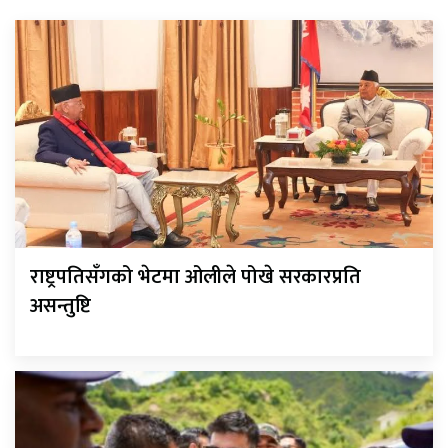
राष्ट्रपतिसँगको भेटमा ओलीले पोखे सरकारप्रति
असन्तुष्टि