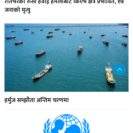
रातभरको रुसी हवाई हमलाबाट किएभ क्षेत्र प्रभावित, १७
जनाको मृत्यु
हर्मुज सम्झौता अन्तिम चरणमा