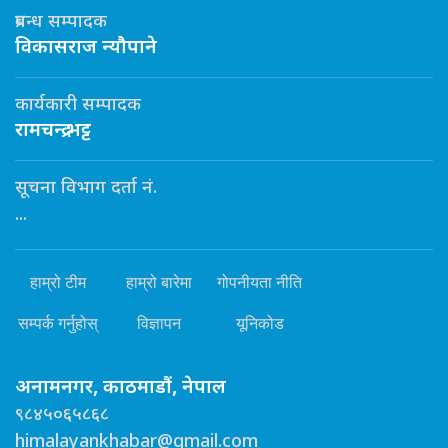
प्रबन्ध सम्पादक
विकासराज न्यौपाने
कार्यकारी सम्पादक
रामचन्द्र भट्ट
सूचना विभाग दर्ता नं.
...
हाम्रो टीम
हाम्रो बारेमा
गोपनीयता नीति
सम्पर्क गर्नुहोस्
विज्ञापन
यूनिकोड
अनामनगर, काठमाडौं, नेपाल
९८४५०६५८६८
himalayankhabar@gmail.com