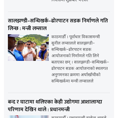
निवासमा शुक्रबार भएको
सालझण्डी–सन्धिखर्क–ढोरपाटन सडक निर्माणले गति
लिन्छ : मन्त्री लम्साल
काठमाडौँ । पूर्वाधार विकासमन्त्री
सुनील लम्सालले सालझण्डी–
सन्धिखर्क–ढोरपाटन सडक
आयोजनाको निर्माणले गति लिने
बताएका छन् । सालझण्डी–सन्धिखर्क–
ढोरपाटन सडक आयोजनाको स्थलगत
अनुगमनका क्रममा अर्घाखाँचीको
सन्धिखर्कमा मन्त्री लम्सालले
बन्द र घाटामा थलिएका केही उद्योगमा आशालाग्दा
परिणाम देखिन थाले : प्रधानमन्त्री