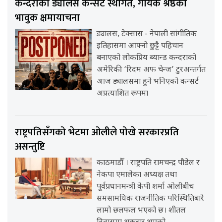
कन्दराको ड्यालस कन्सर्ट स्थगित, गायक श्रेष्ठको
भावुक क्षमायाचना
ड्यालस, टेक्सास - नेपाली सांगीतिक
इतिहासमा आफ्नो छुट्टै पहिचान
बनाएको लोकप्रिय ब्यान्ड कन्दराको
अमेरिकी ‘रिदम अफ चेन्ज’ टुरअन्तर्गत
आज ड्यालसमा हुने भनिएको कन्सर्ट
अप्रत्याशित रूपमा
राष्ट्रपतिसँगको भेटमा ओलीले पोखे सरकारप्रति
असन्तुष्टि
काठमाडौँ । राष्ट्रपति रामचन्द्र पौडेल र
नेकपा एमालेका अध्यक्ष तथा
पूर्वप्रधानमन्त्री केपी शर्मा ओलीबीच
समसामयिक राजनीतिक परिस्थितिबारे
लामो छलफल भएको छ। शीतल