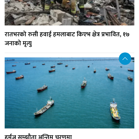
रातभरको रुसी हवाई हमलाबाट किएभ क्षेत्र प्रभावित, १७
जनाको मृत्यु
हर्मुज सम्झौता अन्तिम चरणमा