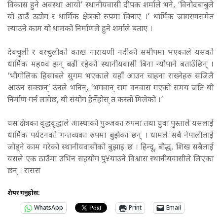
विकास हुने अवस्था आयो’ स्थानीयवासी दीपक शर्माले भने, ‘विनोदबाबुले
यो ठाउँ उद्योग र धार्मिक क्षेत्रको रुपमा चिनाए ।’ धार्मिक जागरणसमेत
ल्याउने काम यो धामको निर्माणले हुने शर्माले बताए ।
देवचुली र वरचुलीको काख नारायणी नदीको समीपमा भएकाले यसको
धार्मिक मह¤व झन् बढी रहेको स्थानीयवासी बिना न्यौपाने बताउँछिन् ।
‘भौगोलिक हिसाबले सुगम भएकाले यहाँ आउन चाहना राख्नेहरु सजिलै
आउन सक्छन्’ उनले भनिन्, ‘भगवान् राम वनवास गएको समय जति यो
निर्माण गर्न लागेछ, यो संयोग हेर्नेहोस् त कस्तो मिलेको ।’
यस क्षेत्रका वृद्धवृद्धाले आस्थाको पुञ्जका रुपमा तथा युवा पुस्ताले यसलाई
धार्मिक पर्यटनको गन्तव्यका रुपमा बुझेका छन् । धामले सबै नेपालीलाई
जोड्ने काम गरेको स्थानीयवासीको बुझाइ छ । हिन्दू, बौद्ध, शिख सबैलाई
यसले एक ठाउँमा उभिन सहयोग पु¥याउने विश्वास स्थानीयवासीले लिएका
छन् । रासस
शेयर गर्नुहोस:
WhatsApp
Print
Email