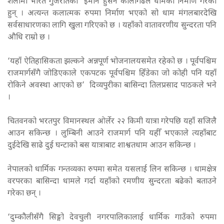
शैलीमा भारत गुजरातका इमान हुसेन कालीगढले धामको निर्माण गरेका
हुन् । अत्यन्त कलात्मक रुपमा निर्माण भएको सो धाम मंगलबारदेखि
सर्वसाधारणका लागि खुला गरिएको छ । यहाँको वातावरणीय सुन्दरता पनि
औधि राम्रो छ ।
‘यहाँ ऐतिहासिकता झल्कने अन्नपूर्ण भोजनालयसमेत रहेको छ । पूर्वपश्चिम
राजमार्गसँगै जोडिएकाले एकपटक पूर्वपश्चिम हिँडेका जो कोही पनि यहाँ
रोकिने अवस्था आएको छ’ दिव्यपुरीका बासिन्दा तिलप्रसाद पाठकले भने
।
चितवनको भरतपुर विमानस्थल ओर्लेर २२ किमी यात्रा गरेपछि यहाँ सजिलै
आउन सकिन्छ । लुम्बिनी आउने राजमार्ग पनि यहीँ भएकाले त्यहाँबाट
दुईदेखि साढे दुई घन्टाको बस यात्राबाट शाश्वतधाम आउन सकिन्छ ।
नेपालको धार्मिक गन्तव्यका रुपमा समेत यसलाई लिन सकिन्छ । धामक्षेत्र
वरपरका बासिन्दा धामले गर्दा यहाँको रमणीय सुन्दरता बढेको बताउने
गरेका छन् ।
‘दुम्कौलीसँगै सिङ्गो देवचुली नगरपालिकालाई धार्मिक गाउँको रुपमा