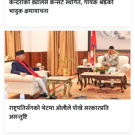
कन्दराको ड्यालस कन्सर्ट स्थगित, गायक श्रेष्ठको
भावुक क्षमायाचना
राष्ट्रपतिसँगको भेटमा ओलीले पोखे सरकारप्रति
असन्तुष्टि