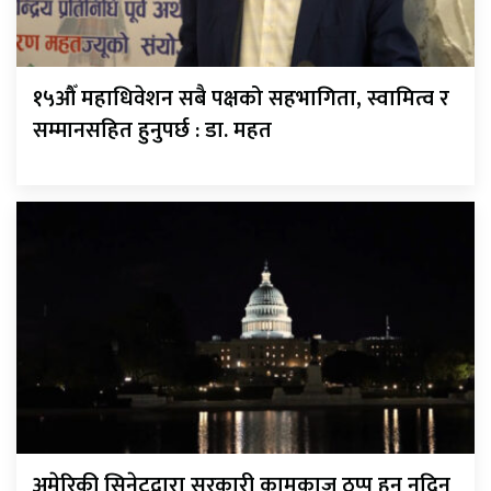
१५औँ महाधिवेशन सबै पक्षको सहभागिता, स्वामित्व र
सम्मानसहित हुनुपर्छ : डा. महत
अमेरिकी सिनेटद्वारा सरकारी कामकाज ठप्प हुन नदिन