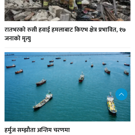
रातभरको रुसी हवाई हमलाबाट किएभ क्षेत्र प्रभावित, १७
जनाको मृत्यु
हर्मुज सम्झौता अन्तिम चरणमा