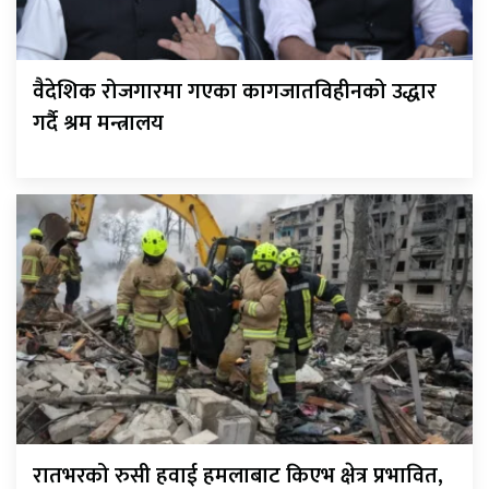
वैदेशिक रोजगारमा गएका कागजातविहीनको उद्धार
गर्दै श्रम मन्त्रालय
रातभरको रुसी हवाई हमलाबाट किएभ क्षेत्र प्रभावित,