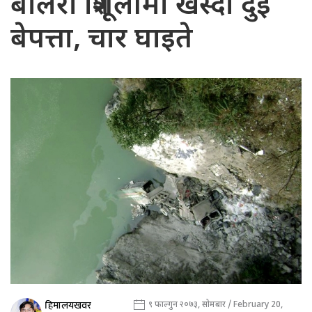
बोलेरो त्रिशूलीमा खस्दा दुई
बेपत्ता, चार घाइते
हिमालयखवर
९ फाल्गुन २०७३, सोमबार / February 20,