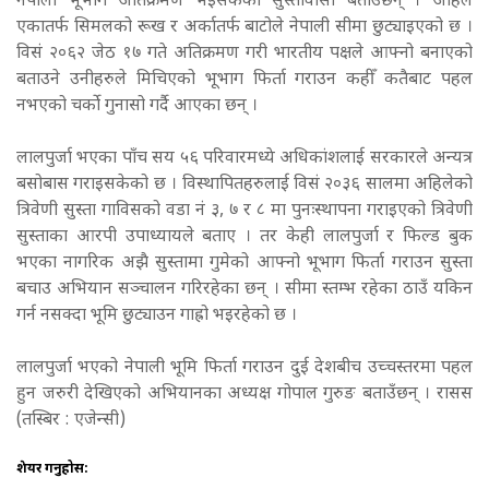
नेपाली भूभाग अतिक्रमण भइसकेको सुस्तावासी बताउँछन् । अहिले
एकातर्फ सिमलको रूख र अर्कातर्फ बाटोले नेपाली सीमा छुट्याइएको छ ।
विसं २०६२ जेठ १७ गते अतिक्रमण गरी भारतीय पक्षले आफ्नो बनाएको
बताउने उनीहरुले मिचिएको भूभाग फिर्ता गराउन कहीँ कतैबाट पहल
नभएको चर्को गुनासो गर्दै आएका छन् ।
लालपुर्जा भएका पाँच सय ५६ परिवारमध्ये अधिकांशलाई सरकारले अन्यत्र
बसोबास गराइसकेको छ । विस्थापितहरुलाई विसं २०३६ सालमा अहिलेको
त्रिवेणी सुस्ता गाविसको वडा नं ३, ७ र ८ मा पुनःस्थापना गराइएको त्रिवेणी
सुस्ताका आरपी उपाध्यायले बताए । तर केही लालपुर्जा र फिल्ड बुक
भएका नागरिक अझै सुस्तामा गुमेको आफ्नो भूभाग फिर्ता गराउन सुस्ता
बचाउ अभियान सञ्चालन गरिरहेका छन् । सीमा स्तम्भ रहेका ठाउँ यकिन
गर्न नसक्दा भूमि छुट्याउन गाह्रो भइरहेको छ ।
लालपुर्जा भएको नेपाली भूमि फिर्ता गराउन दुई देशबीच उच्चस्तरमा पहल
हुन जरुरी देखिएको अभियानका अध्यक्ष गोपाल गुरुङ बताउँछन् । रासस
(तस्बिर : एजेन्सी)
शेयर गर्नुहोस: