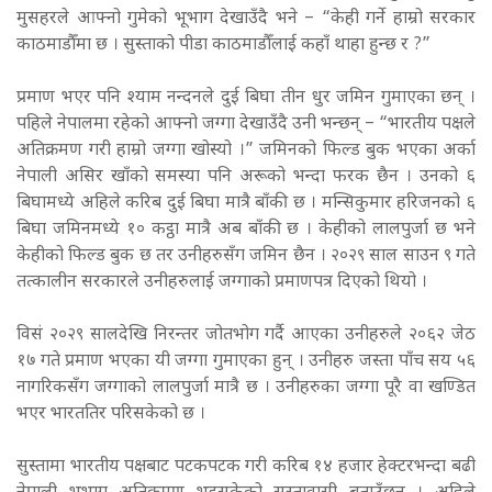
मुसहरले आफ्नो गुमेको भूभाग देखाउँदै भने – “केही गर्ने हाम्रो सरकार
काठमाडौँमा छ । सुस्ताको पीडा
काठमाडौँ
लाई कहाँ थाहा हुन्छ र ?”
प्रमाण भएर पनि श्याम नन्दनले दुई बिघा तीन धुर जमिन गुमाएका छन् ।
पहिले नेपालमा रहेको आफ्नो जग्गा देखाउँदै उनी भन्छन् – “भारतीय पक्षले
अतिक्रमण गरी हाम्रो जग्गा खोस्यो ।” जमिनको फिल्ड बुक भएका अर्का
नेपाली असिर खाँको समस्या पनि अरूको भन्दा फरक छैन । उनको ६
बिघामध्ये अहिले करिब दुई बिघा मात्रै बाँकी छ । मन्सिकुमार हरिजनको ६
बिघा जमिनमध्ये १० कट्ठा मात्रै अब बाँकी छ । केहीको लालपुर्जा छ भने
केहीको फिल्ड बुक छ तर उनीहरुसँग जमिन छैन । २०२९ साल साउन ९ गते
तत्कालीन सरकारले उनीहरुलाई जग्गाको प्रमाणपत्र दिएको थियो ।
विसं २०२९ सालदेखि निरन्तर जोतभोग गर्दै आएका उनीहरुले २०६२ जेठ
१७ गते प्रमाण भएका यी जग्गा गुमाएका हुन् । उनीहरु जस्ता पाँच सय ५६
नागरिकसँग जग्गाको लालपुर्जा मात्रै छ । उनीहरुका जग्गा पूरै वा खण्डित
भएर भारततिर परिसकेको छ ।
सुस्तामा भारतीय पक्षबाट पटकपटक गरी करिब १४ हजार हेक्टरभन्दा बढी