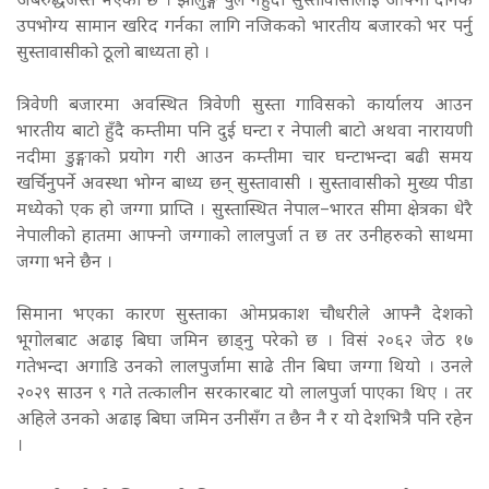
अबरुद्धजस्तै भएको छ । झोलुङ्गे पुल नहुँदा सुस्तावासीलाई आफ्नो दैनिक
उपभोग्य सामान खरिद गर्नका लागि नजिकको भारतीय बजारको भर पर्नु
सुस्तावासीको ठूलो बाध्यता हो ।
त्रिवेणी बजारमा अवस्थित त्रिवेणी सुस्ता गाविसको कार्यालय आउन
भारतीय बाटो हुँदै कम्तीमा पनि दुई घन्टा र नेपाली बाटो अथवा नारायणी
नदीमा डुङ्गाको प्रयोग गरी आउन कम्तीमा चार घन्टाभन्दा बढी समय
खर्चिनुपर्ने अवस्था भोग्न बाध्य छन् सुस्तावासी । सुस्तावासीको मुख्य पीडा
मध्येको एक हो जग्गा प्राप्ति । सुस्तास्थित नेपाल–भारत सीमा क्षेत्रका धेरै
नेपालीको हातमा आफ्नो जग्गाको लालपुर्जा त छ तर उनीहरुको साथमा
जग्गा भने छैन ।
सिमाना भएका कारण सुस्ताका ओमप्रकाश चौधरीले आफ्नै देशको
भूगोलबाट अढाइ बिघा जमिन छाड्नु परेको छ । विसं २०६२ जेठ १७
गतेभन्दा अगाडि उनको लालपुर्जामा साढे तीन बिघा जग्गा थियो । उनले
२०२९ साउन ९ गते तत्कालीन सरकारबाट यो लालपुर्जा पाएका थिए । तर
अहिले उनको अढाइ बिघा जमिन उनीसँग त छैन नै र यो देशभित्रै पनि रहेन
।