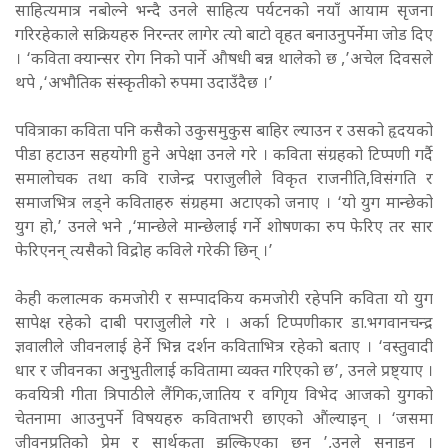
साहित्यमात्र नबोल्ने भन्दै उनले साहित्य पर्यटनको नयाँ आयाम सृजना
गरिरहेकाले सक्रियहरु निरन्तर लागेर त्यो बाटो वृहत बनाउनुपर्नेमा जोड दिए
। ‘कविता क्यान्सर रोग निको पार्ने औषधी बन्न थालेको छ ,’अचेल दिवसले
थपे ,‘अभौतिक संस्कृतीको रुपमा उदाउँदैछ ।’
पवित्राका कविता पनि कसैको उकुसमुकुस बाहिर ल्याउन र उसको हृदयको
पीडा हटाउन सहयोगी हुने अपेक्षा उनले गरे ।
कविता संग्रहको टिप्पणी गर्दै
समालोचक तथा कवि राजेन्द्र पराजुलीले विकृत राजनीति,विसंगति र
समाजभित्र लड्ने कविताहरु संग्रहमा अटाएको जनाए । ‘यो युग मान्छेको
युग हो,’ उनले भने ,‘मान्छेले मान्छेलाई गर्ने शोषणका रुप फेरिए तर सार
फेरिएनन् त्यसैको विद्रोह कविले गरेकी छिन् ।’
केही कलात्मक कमजोरी र सम्पादकिय कमजोरी रहेपनि कविता यो युग
सापेक्ष रहेको दाबी पराजुलीले गरे । अर्का टिप्पणीकार डा.भगवानचन्द्र
ज्ञवालीले जीवनलाई हेर्ने भिन्न दर्शन कविताभित्र रहेको बताए । ‘वस्तुवादी
धार र जीवनका अनुभुतीलाई कवितामा व्यक्त गरिएको छ’, उनले प्रष्ट्याए ।
कवयित्री गीता त्रिपाठीले लैंगिक,जातिय र वगिाृय विभेद आजको युगको
चेतनामा आउनुपर्ने विषयहरु कविताभरी छाएको औंल्याइन् । ‘जसमा
जीवनप्रतिको प्रेम र सार्थकता झल्किएका छन् ’,उनले सुनाइन् ।