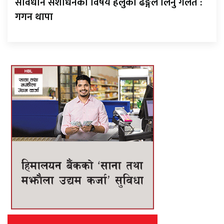
संविधान संशोधनको विषय हलुका ढङ्गले लिनु गलत :
गगन थापा