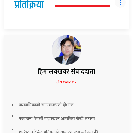
प्रतिक्रिया
हिमालयखवर संवाददाता
लेखकबाट थप
बालबालिकाको समरक्याम्पको दीक्षान्त
प्रवासमा नेपाली पाठ्यक्रम आयोजित गोष्ठी सम्पन्न
एभरेष्ट क्रेडिट युनियनको साधारण सभा युलेसमा हुँदै