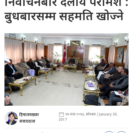
निर्वाचनबारे दलीय परामर्श :
बुधबारसम्म सहमति खोज्ने
हिमालयखवर
१७ माघ २०७३, सोमबार / January 30,
2017
संवाददाता