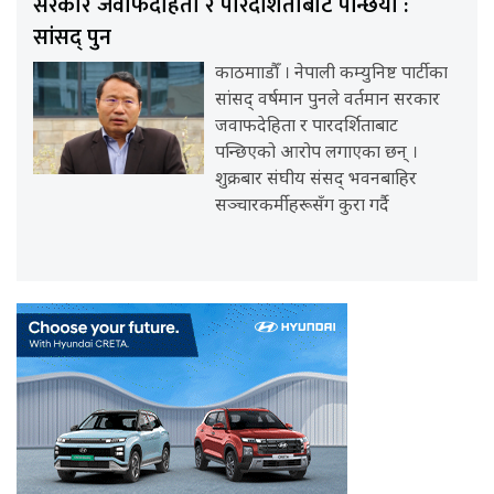
सरकार जवाफदेहिता र पारदर्शिताबाट पन्छियो :
सांसद् पुन
काठमााडौँ । नेपाली कम्युनिष्ट पार्टीका
सांसद् वर्षमान पुनले वर्तमान सरकार
जवाफदेहिता र पारदर्शिताबाट
पन्छिएको आरोप लगाएका छन् ।
शुक्रबार संघीय संसद् भवनबाहिर
सञ्चारकर्मीहरूसँग कुरा गर्दै