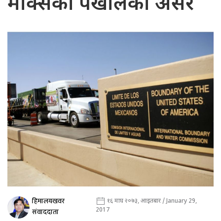
मेक्सिको पर्खालको असर
हिमालयखवर
१६ माघ २०७३, आइतबार / January 29,
2017
संवाददाता