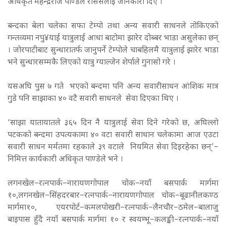
अधिकृत महेन्द्रराज पाण्डेले राससलाई जानकारी दिए ।
बन्दका बेला चलेका सफा टेम्पो तथा अन्य सवारी साधनले तोकिएको
गन्तव्यमा नपु¥याई यात्रुलाई आधा बाटोमा झारेर दोब्बर भाडा असुलेका छन्
। जोरपाटीबाट सुन्धारातर्फ जानुपर्ने टेम्पोले चाबहिलमै यात्रुलाई झारेर भाडा
भने सुन्धारसम्मकै लिएको यात्रु ग्याल्जेन शेर्पाले गुनासो गरे ।
यसअघि पुस ७ गते भएको बन्दमा पनि अन्य सवारीसाधन आंशिक मात्र
गुडे पनि साझाका ४० वटै सवारी साधनले सेवा दिएका थिए ।
‘साझा यातायातले ३६५ दिन नै यात्रुलाई सेवा दिने गरेको छ, अघिल्लो
पटकको बन्दमा उपत्यकामा ४० वटा सवारी साधान चलेकामा आज एउटा
सवारी साधन मर्मतमा रहकाले ३९ वटाले नियमित सेवा दिइरहेका छन्’–
निमित्त कार्यकारी अधिकृत पाण्डेले भने ।
लगनखेल–रत्नपार्क–नारायणगोपाल चोक–नयाँ बसपार्क मार्गमा
१०,लगनखेल–सिंहदरबार–रत्नपार्क–नारायणगोपाल चोक–बूढानीलकण्ठ
मार्गमा१०, एयरपोर्ट–कमलपोखरी–रत्नपार्क–लैनचौर–ठमेल–बालाजु
बाइपास हुँदै नयाँ बसपार्क मार्गमा १० र स्वयम्भू–कलङ्की–रत्नपार्क–नयाँ