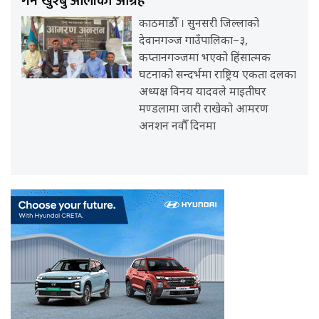
गर्न खुश्बु ओलीको आग्रह
काठमाडौँ । सुनसरी जिल्लाको
देवानगञ्ज गाउँपालिका–३,
कप्तानगञ्जमा भएको हिंसात्मक
घटनाको सन्दर्भमा राष्ट्रिय एकता दलका
अध्यक्ष विनय यादवले माइतीघर
मण्डलामा जारी राखेको आमरण
अनशन नवौँ दिनमा