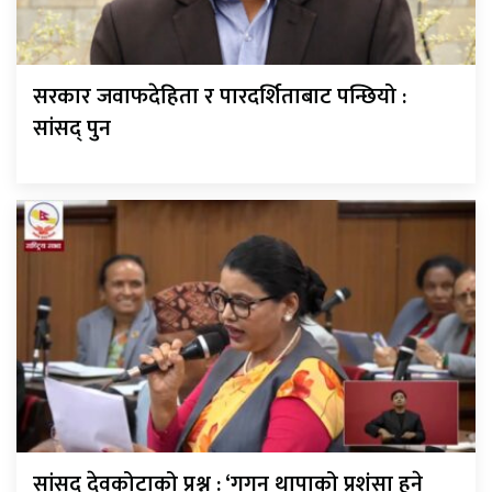
सरकार जवाफदेहिता र पारदर्शिताबाट पन्छियो :
सांसद् पुन
सांसद् देवकोटाको प्रश्न : ‘गगन थापाको प्रशंसा हुने