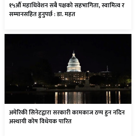
१५औँ महाधिवेशन सबै पक्षको सहभागिता, स्वामित्व र
सम्मानसहित हुनुपर्छ : डा. महत
अमेरिकी सिनेटद्वारा सरकारी कामकाज ठप्प हुन नदिन
अस्थायी कोष विधेयक पारित