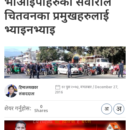
भीआईपीहरुको सवारीले
चितवनका प्रमुखहरुलाई
भ्याइनभ्याइ
हिमालयखवर
१२ पुस २०७३, मंगलबार / December 27,
2016
संवाददाता
0
शेयर गर्नुहोस:
Shares