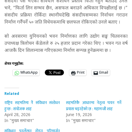
संसदमा पेस भएको संविधान संशोधन प्रस्ताव फिर्ता नहुने बताउँदै उनले
भने, “फिर्ता लिन सम्भव छैन, असफल बनाउने अधिकार विपक्षीलाई छ ।”
संसदीय प्रक्रिया रोकिँदा स्थानीयदेखि संसदीयसम्मका निर्वाचन गराउन
निर्माण गर्नैपर्ने ५० जति विधेयकमाथि छलफल रोकिएको उनले बताए ।
सो अवसरमा युनियनको भवन निर्माणका लागि उद्योग सङ्घ चितवनका
उपाध्यक्ष त्रिलोचन कँडेलले रु २५ हजार प्रदान गरेका थिए ।
भवन गत वर्ष
आजकै दिन शिलान्यास गरिएकामा निर्माण सम्पन्न हुनेक्रममा छ ।
शेयर गर्नुहोस:
WhatsApp
Print
Email
Related
राष्ट्रिय सहमतिमा नै संविधान संशोधन
सहमतिकै आधारमा नेतृत्व चयन गर्ने
हुन्छ : संयोजक शाह
प्रयास भइरहेको छ : महामन्त्री शाह
April 28, 2026
June 19, 2026
In "मुख्य समाचार"
In "मुख्य समाचार"
संविधान पुनर्लेखन होइन, परिमार्जन