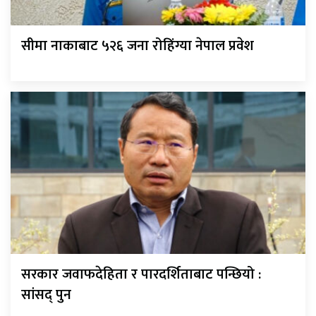
सीमा नाकाबाट ५२६ जना रोहिंग्या नेपाल प्रवेश
सरकार जवाफदेहिता र पारदर्शिताबाट पन्छियो :
सांसद् पुन