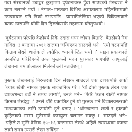
गर्दा संस्थानको ट्याङ्कर कुसुममा दुर्घटनाग्रस्त हुँदा साउदको मेरुदण्ड नै
काम नलाग्ने भयो । नेपाल–भारतका विभिन्न अस्पतालमा महिनौँसम्मको
उपचारबाट पनि निको नभएपछि प्यारापिलेजिया भएको चिकित्सकले
बताए त्यसपछि बाँकी दिन ह्विलचेयरकै सहारामा बाँच्नुप¥यो ।
‘दुर्घटनामा परेपछि केहीवर्ष निकै उदास भएर जीवन बिताएँ’, बैतडीको रिम
गाविस–३ बण्डामा २०१९ सालमा जन्मिएका साउदले भने– ‘त्यो घटनापछि
किताब लेख्ने थालेकाले त्यतैतिर ध्यानकेन्द्रित भयो ।’ साझा प्रकाशनले
प्रकाशित गरिदिएको उक्त पुस्तकले मदन पुरस्कार पाएपछि आफूलाई
लेखनमा थप प्रोत्साहन मिलेको उनी बताउँछन् ।
पुस्तक लेखनलाई निरन्तरता दिन लेखक साउदले एक दशकपछि अर्को
‘च्याउ खेती’ नामक पुस्तक सार्वजनिक गरे । ‘यो दोस्रो पुस्तक लेख्न एक
दशकभन्दा बढी नै समय लाग्यो’, उनले भने– ‘फेरि ‘उन्नत खेती’ नामक
किताब लेख्दैछु ।’ उनले चाँडै प्रकाशित हुने यो पुस्तक भने विद्यालयस्तरको
पाठ्यक्रमका लागि उपयोगी हुने बताए । ‘ओछ्यानमा छाती र हातको
कुहिनाको भरमा सुतेरमात्रै कम्प्युटर चलाउन सक्छु ।’ साउदले भने–
‘पहिले त सुतेरै दैनिक १५÷१६ घन्टासम्म लेख्थे अहिले स्वास्थ्यका कारण
लामो समय त्यसरी लेख्न सक्दिन ।’