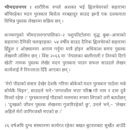
भीमदत्तनगर ।
शारीरिक रुपले अशक्त भई ह्विलचेयरको सहारामा
बाँचिरहेका मदन पुरस्कार बिजेता नरबहादुर साउद झन्डै एक दशकयता
विभिन्न पुस्तक लेखनमा सक्रिय छन् ।
कञ्चनपुको भीमदत्तनगरपालिका–२ पशुपतिटोलमा वृद्ध बुबा–आमाको
सहारामा दैनिकी चलाइरहका ५४ वर्षीय साउद दैनिक ह्विलचेरको सहारामा
हिँड्डुल र ओछ्यानमा आराम गर्नुमा मात्रै होइन अधिकांश समय पुस्तक
लेखनमै तल्लिन छन् । विंस २०६६ मा ‘नेपालका बालीनाली र तिनको दिगो
खेती’ नामक पुस्तक लेखेर मदन पुरस्कार पाउन सफल साउदले लेखन
कार्यलाई नै निरन्तरता दिँदै आएका छन् ।
‘मेरो पीडाको संसार देखेर देशकै गरिमा बोकेको मदन पुरस्कार पाउँला भन्ने
सोचेकै थिइन’, साउदले भने–‘लगनशील भएर परिश्रम गरे नाम र दाम दुवै
मिल्दो रहेछ ।’ पुरस्कारलाई पीडाको मलमका रुपमा लिएको उनी बताउँछन्
। ‘दुःखको जीवन पुस्तक लेखनमा गुजारिरहेको छु’, उनले भने,– ‘लेखन
अहिले मेरो जागिरजस्तै भएको छ ।’
२६ वर्षअघि दुग्ध संस्थानमा कार्यरत रहेका बखत बुटवलबाट सुर्खेत आउँदै