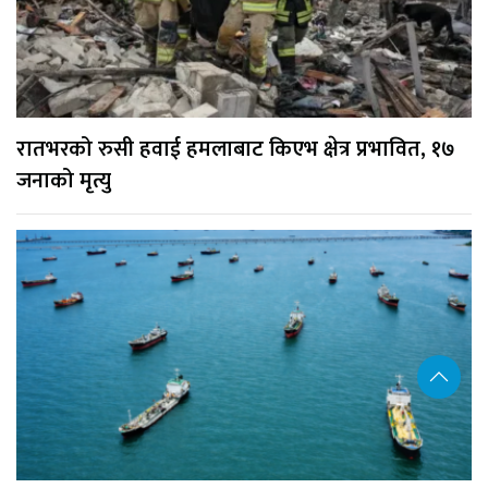
रातभरको रुसी हवाई हमलाबाट किएभ क्षेत्र प्रभावित, १७
जनाको मृत्यु