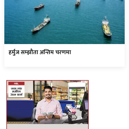
हर्मुज सम्झौता अन्तिम चरणमा