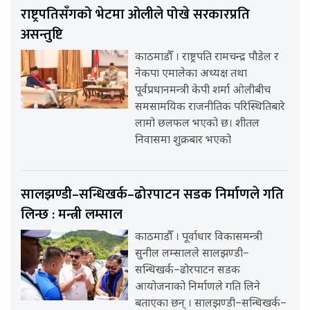
राष्ट्रपतिसँगको भेटमा ओलीले पोखे सरकारप्रति
असन्तुष्टि
काठमाडौँ । राष्ट्रपति रामचन्द्र पौडेल र
नेकपा एमालेका अध्यक्ष तथा
पूर्वप्रधानमन्त्री केपी शर्मा ओलीबीच
समसामयिक राजनीतिक परिस्थितिबारे
लामो छलफल भएको छ। शीतल
निवासमा शुक्रबार भएको
सालझण्डी–सन्धिखर्क–ढोरपाटन सडक निर्माणले गति
लिन्छ : मन्त्री लम्साल
काठमाडौँ । पूर्वाधार विकासमन्त्री
सुनील लम्सालले सालझण्डी–
सन्धिखर्क–ढोरपाटन सडक
आयोजनाको निर्माणले गति लिने
बताएका छन् । सालझण्डी–सन्धिखर्क–