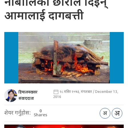
नाबालिका छोरीले दिइन्
आमालाई दागबत्ती
हिमालयखवर
२८ मंसिर २०७३, मंगलबार / December 13,
2016
संवाददाता
0
शेयर गर्नुहोस:
Shares