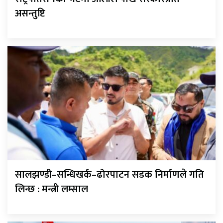
असन्तुष्टि
सालझण्डी–सन्धिखर्क–ढोरपाटन सडक निर्माणले गति
लिन्छ : मन्त्री लम्साल