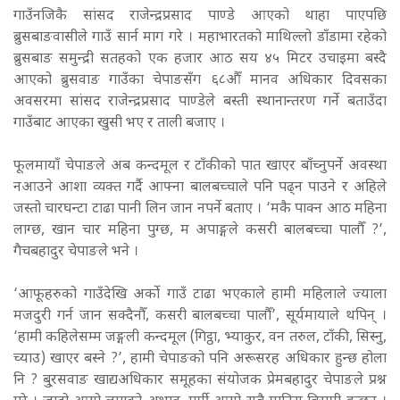
गाउँनजिकै सांसद राजेन्द्रप्रसाद पाण्डे आएको थाहा पाएपछि
ब्रुसबाङवासीले गाउँ सार्न माग गरे । महाभारतको माथिल्लो डाँडामा रहेको
ब्रुसबाङ समुन्द्री सतहको एक हजार आठ सय ४५ मिटर उचाइमा बस्दै
आएको ब्रुसवाङ गाउँका चेपाङसँग ६८औँ मानव अधिकार दिवसका
अवसरमा सांसद राजेन्द्रप्रसाद पाण्डेले बस्ती स्थानान्तरण गर्ने बताउँदा
गाउँबाट आएका खुसी भए र ताली बजाए ।
फूलमायाँ चेपाङले अब कन्दमूल र टाँकीको पात खाएर बाँच्नुपर्ने अवस्था
नआउने आशा व्यक्त गर्दै आफ्ना बालबच्चाले पनि पढ्न पाउने र अहिले
जस्तो चारघन्टा टाढा पानी लिन जान नपर्ने बताए । ‘मकै पाक्न आठ महिना
लाग्छ, खान चार महिना पुग्छ, म अपाङ्गले कसरी बालबच्चा पालौँ ?’,
गैचबहादुर चेपाङले भने ।
‘आफूहरुको गाउँदेखि अर्को गाउँ टाढा भएकाले हामी महिलाले ज्याला
मजदुरी गर्न जान सक्दैनौँ, कसरी बालबच्चा पालौँ’, सूर्यमायाले थपिन् ।
‘हामी कहिलेसम्म जङ्गली कन्दमूल (गिट्ठा, भ्याकुर, वन तरुल, टाँकी, सिस्नु,
च्याउ) खाएर बस्ने ?’, हामी चेपाङको पनि अरूसरह अधिकार हुन्छ होला
नि ? बु्रसवाङ खाद्यअधिकार समूहका संयोजक प्रेमबहादुर चेपाङले प्रश्न