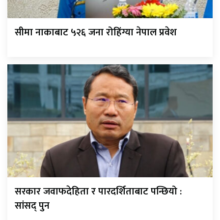
सीमा नाकाबाट ५२६ जना रोहिंग्या नेपाल प्रवेश
सरकार जवाफदेहिता र पारदर्शिताबाट पन्छियो :
सांसद् पुन