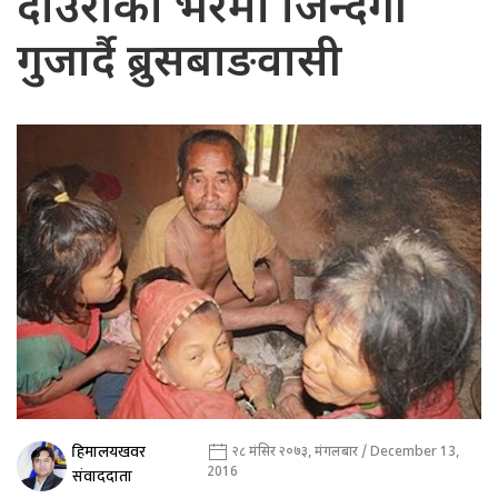
दाउराको भरमा जिन्दगी
गुजार्दै ब्रुसबाङवासी
हिमालयखवर
२८ मंसिर २०७३, मंगलबार / December 13,
2016
संवाददाता