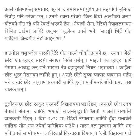
उनले गीतमार्फत् समाचार, सूचना जनमानसमा पु¥याउन सहयोगी भूमिका
निर्वाह पनि गरेका छन् । उनले रचना गरेको ‘किन दियो अल्छीको जन्म’
बोलको गीत रहे पनि रेकर्ड भएको छैन । नेपाली सेना, रेडियो नेपाललगायत
विभिन्न ठाउँमा जागिरे अनुभव बटुलेका उनले भने, ‘सारङ्गी भिर्दै गीत
गाउँदैमा जिन्दगीले नेटो काट्ने भो ।’
हातगोडा चलुञ्जेल सारङ्गी रेटेरै गीत गाउने धोको उनको छ । उनका जेठो
छोरा एकबहादुर सारङ्गी बनाएर बिक्री गर्छन् । माइलो बलबहादुर कृषि
पेसामा आबद्ध छन् भने साइला नेत्र बहादुरको निधन भइसक्यो । काइँला
छोरा धु्रव गैससका जागिरे हुन् । अन्तरे छोरो सुब्बा व्यापार व्यवसाय गर्छन्
भने जन्तरे छोरा बाबुराम सरकारी जागिरे हुन् । पानीमन्तरे छोरो कमल बस
चालक छन् ।
ठूलोकान्छा छोरा ठाकुर सरकारी विद्यालयमा पढाउँछन् । कान्छो छोरा उदय
नेपाली सेनामा जागिरे भएको लालबहादुरकी श्रीमती गाजली गन्धर्वले
जानकारी दिइन् । बिसं २०२२ मा रेडियो नेपालमा जागिरे हुँदा गन्धर्वले
मासिक तीन सय रुपैयाँ पारिश्रमिक पाउँथे । तारन दल गुल्ममा जागिरे भए
पनि उनले लामो समय जागिरलाई निरन्तरता दिएनन् । ‘दसैं, तिहारमा गाउँ