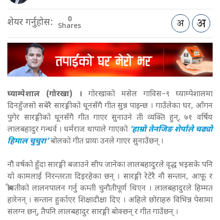
0
शेयर गर्नुहोस:
Shares
घ्याम्पेशाल (गोरखा) ।
गोरखाको मसेल गाविस–९ घ्याम्पेशालमा
दिनहुँजसो सबेरै सारङ्गीको धूनसँगै गीत सुन्न पाइन्छ । गाउँलेका घर, आँगन
पुगेर सारङ्गीको धूनसँगै गीत गाएर सुनाउने ती व्यक्ति हुन्, ७१ वर्षिय
लालबहादुर गन्धर्व । धर्मराज थापाले गाएको
‘हाम्रो तेनजिङ शेर्पाले चढ्यो
हिमाल चुचुरा’
बोलको गीत प्रायः उनले गाएर सुनाउँछन् ।
नौ वर्षको हुँदा सारङ्गी बजाउने सीप जानेका लालबहादुरले वृद्ध भइसके पनि
यो कामलाई निरन्तरता दिइरहेका छन् । सारङ्गी रेटेरै नौ सन्तान, आफू र
श्रीमतीको लालनपालन गर्नु कम्ती चुनौतीपूर्ण थिएन । लालबहादुरले हिम्मत
हारेनन् । सन्तान हुर्काएर शिक्षादीक्षा दिए । अहिले छोराहरु विभिन्न पेसामा
संलग्न छन्, तैपनि लालबहादुर सारङ्गी बोक्छन् र गीत गाउँछन् ।