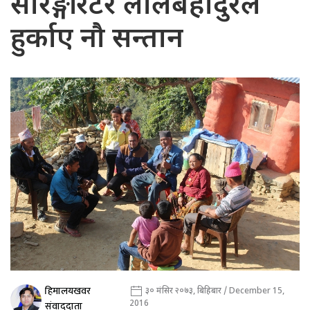
सारङ्गी रेटेरै लालबहादुरले
हुर्काए नौ सन्तान
हिमालयखवर
३० मंसिर २०७३, बिहिबार / December 15,
2016
संवाददाता