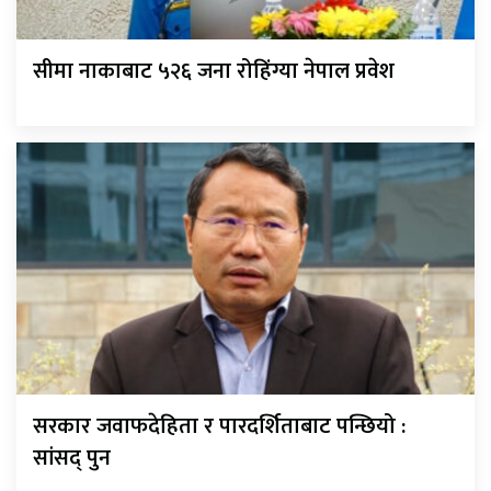
सीमा नाकाबाट ५२६ जना रोहिंग्या नेपाल प्रवेश
सरकार जवाफदेहिता र पारदर्शिताबाट पन्छियो :
सांसद् पुन