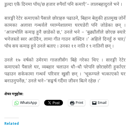
डुल्दा एकै दिनमा पाँच/छ हजार रुपैयाँ पनि कमाएँ’– लालबहादुरले भने ।
सारङ्गी रेटेर कमाएको पैसाले छोराहरु पढाउने, बिहान बेलुकी हातमुख जोर्ने
कामका अलावा गन्धर्वले घ्याम्पेशालमा घरघडेरी पनि जोडेका छन् ।
‘आजभोलि कमाइ हुनै छाडेको छ,’ उनले भने – ‘बुढ्यौलीले छोएछ क्यारे
भनेजस्तो स्वर आउँदैन, लामा गीत गाउन सक्दिन ।’ अहिले दिनहुँ रु चार/
पाँच सय कमाइ हुने उनले बताए । उनका ११ नाति र ९ नातिनी छन् ।
उनले १७ वर्षको उमेरमा गाजलीसँग बिहे गरेका थिए । सारङ्गी रेटेर
कमाएको पैसाले घर, व्यबहार चलाउन धौ–धौ परेपनि छोराछोरी हुर्काएर
पढाउन सकेकामा गन्धर्व परिवार खुसी छन् । ‘भूकम्पले भत्काएको घर
बनाउनुपर्नेछ,’ उनले भने–‘सङ्घर्ष गर्दैमा जीवन बित्ने रहेछ ।’
शेयर गर्नुहोस:
WhatsApp
Print
Email
Related