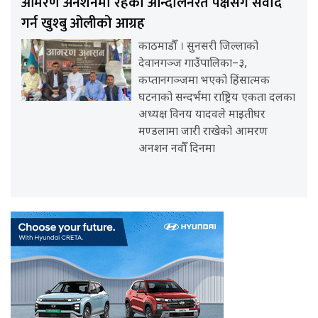
आमरण अनशनमा रहेका आन्दोलनरत पक्षसँग संवाद
गर्न खुश्बु ओलीको आग्रह
काठमाडौँ । सुनसरी जिल्लाको
देवानगञ्ज गाउँपालिका–३,
कप्तानगञ्जमा भएको हिंसात्मक
घटनाको सन्दर्भमा राष्ट्रिय एकता दलका
अध्यक्ष विनय यादवले माइतीघर
मण्डलामा जारी राखेको आमरण
अनशन नवौँ दिनमा