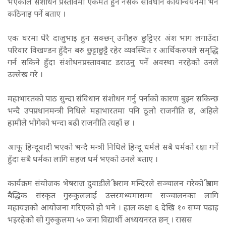
भएकाले संशोधन प्रस्तावमा एकमत हुन नसके संविधान कार्यान्वयनमा भने
कठिनाइ पर्ने बताए ।
एक घरमा धेरै दाजुभाइ हुन सक्छन् उनीहरु छुट्टिएर अंश भाग लगाउँदा
परिवार विखण्डन हुँदैन बरु छुट्टाछुट्टै रहेर व्यवस्थित र आर्थिकरुपले समृद्धि
गर्न सकिने हुँदा संशोधनप्रस्तावबाट डराउनु पर्ने अवस्था नरहेको उनले
उल्लेख गरे ।
महाभारतको पाठ सुन्दा संविधान संशोधन गर्नु पर्नाको कारण बुझ्न सकिन्छ
भन्दै उपप्रधानमन्त्री निधिले महाभारतमा पनि ठूलो राजनीति छ, अहिले
हामीले भोगेको भन्दा बढी राजनीति त्यहाँ छ ।
आफू हिन्दूवादी भएको भन्दै मन्त्री निधिले हिन्दू धर्मले सबै धर्मको रक्षा गर्ने
हुँदा सबै धर्मका लागि सहज धर्म भएको उनले बताए ।
कार्यक्रम संयोजक भेषराज दुवाडीले श्री राम मन्दिरले सञ्चालन गरेको श्रीराम
बैद्धिक संस्कृत गुरुकुललाई उत्तरमध्यमासम्म सञ्चालनका लागि
महायज्ञको आयोजना गरिएको हो भने । हाल कक्षा ६ देखि १० सम्म पढाइ
भइरहेको सो गुरुकुलमा ५० जना विद्यार्थी अध्ययनरत छन् । रासस