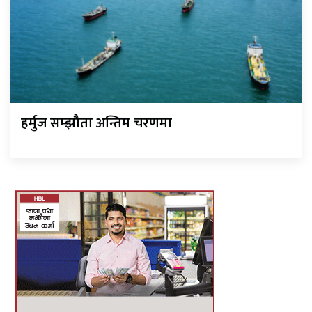
हर्मुज सम्झौता अन्तिम चरणमा