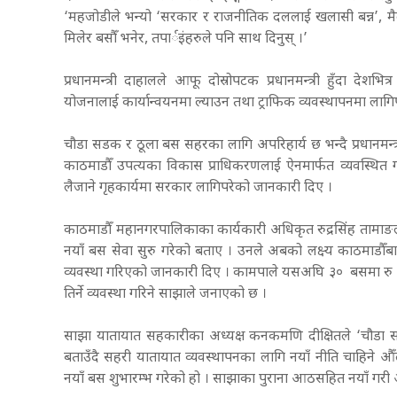
‘महजोडीले भन्यो ‘सरकार र राजनीतिक दललाई खलासी बन्न’, मैले
मिलेर बसौँ भनेर, तपार्इंहरुले पनि साथ दिनुस् ।’
प्रधानमन्त्री दाहालले आफू दोस्रोपटक प्रधानमन्त्री हुँदा देश
योजनालाई कार्यान्वयनमा ल्याउन तथा ट्राफिक व्यवस्थापनमा लाग
चौडा सडक र ठूला बस सहरका लागि अपरिहार्य छ भन्दै प्रधानमन्त्
काठमाडौँ उपत्यका विकास प्राधिकरणलाई ऐनमार्फत व्यवस्थित
लैजाने गृहकार्यमा सरकार लागिपरेको जानकारी दिए ।
काठमाडौँ महानगरपालिकाका कार्यकारी अधिकृत रुद्रसिंह तामाङल
नयाँ बस सेवा सुरु गरेको बताए । उनले अबको लक्ष्य काठमाडौँब
व्यवस्था गरिएको जानकारी दिए । कामपाले यसअघि ३० बसमा रु १० क
तिर्ने व्यवस्था गरिने साझाले जनाएको छ ।
साझा यातायात सहकारीका अध्यक्ष कनकमणि दीक्षितले ‘चौडा 
बताउँदै सहरी यातायात व्यवस्थापनका लागि नयाँ नीति चाहिने औँ
नयाँ बस शुभारम्भ गरेको हो । साझाका पुराना आठसहित नयाँ ग