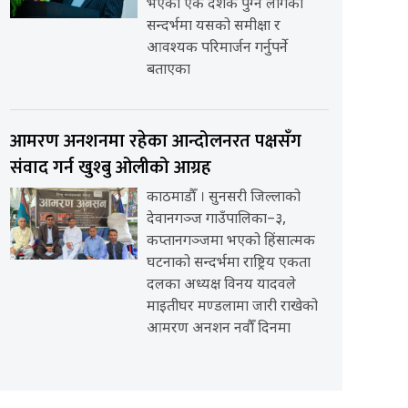
भएको एक दशक पुग्न लागेको
सन्दर्भमा यसको समीक्षा र
आवश्यक परिमार्जन गर्नुपर्ने
बताएका
आमरण अनशनमा रहेका आन्दोलनरत पक्षसँग
संवाद गर्न खुश्बु ओलीको आग्रह
काठमाडौँ । सुनसरी जिल्लाको
देवानगञ्ज गाउँपालिका–३,
कप्तानगञ्जमा भएको हिंसात्मक
घटनाको सन्दर्भमा राष्ट्रिय एकता
दलका अध्यक्ष विनय यादवले
माइतीघर मण्डलामा जारी राखेको
आमरण अनशन नवौँ दिनमा