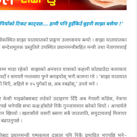
पियाँको टिकट काट्दछ…. हामी पनि हुइँकिउँ बुइनी साझा बसैमा !’
चोकस्थित साझा यातायातको प्राङ्गण उल्लासमय बन्यो । साझा यातायातका
न्देशमूलक प्रस्तुतिले उपस्थित प्रधानमन्त्रीसहित मन्त्री तथा नेतागणलाई
रु १५ सम्म भाडा रहेको साझाको अनवरत यात्राको कहानी कोट्याउँदा कलाकार
्दो र समयमै गन्तव्यमा पुग्ने बनाइयोस् भनी कामना गरे । ‘साझा यातायात
ो थिएँ, अहिले रु १५ पुगेको छ, अब नबढोस्,’ उनले भने ।
बहादुर केसी माइक्रोबसबाट लडेको उदाहरण दिँदै अब नेपाली काँग्रेस, नेकपा
नुपर्छ भनेपछि सभा कक्ष हाँसोले निकै गुञ्जायमान बनेको थियो । आचार्यले
 ध्यान खिच्यो । खलासीले जसरी बसमा सबै जातजाति, समुदायलाई मिलाएर
 बढाउनुपर्छ ।
ुतिबाट प्रधानमन्त्री पुष्पकमल दाहाल पनि निकै प्रभावित भएपछि भने–