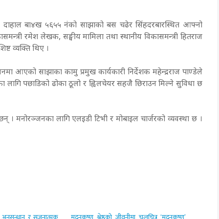
्त्री दाहाल बा४ख ५६५५ नंको साझाको बस चढेर सिंहदरबारस्थित आफ्नो
समन्त्री रमेश लेखक, सङ्घीय मामिला तथा स्थानीय विकासमन्त्री हितराज
ष्ट व्यक्ति थिए ।
ा आएको साझाका कामु प्रमुख कार्यकारी निर्देशक महेन्द्रराज पाण्डेले
का लागि पछाडिको ढोका ठूलो र ह्विलचेयर सहजै छिराउन मिल्ने सुविधा छ
ी छन् । मनोरञ्जनका लागि एलइडी टिभी र मोबाइल चार्जरको व्यवस्था छ ।
न, अनुसन्धान र सृजनात्मक
मदनकृष्ण श्रेष्ठको जीवनीमा चलचित्र ‘मदनकृष्ण’