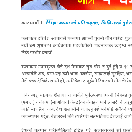
सा
।
काठमाडौँ
‘
झा
बसमा जो पनि चढ्दछ, किलिन्डरले दुई रु
कलाकार हरिवंश आचार्यले मञ्चमा आफ्नो पुरानो गीत गाउँदा पुल्
नयाँ बस शुभारम्भ कार्यक्रममा महजोडीको भावनात्मक व्यङ्ग्य तर स
निकै गम्भीर बनायो ।
कलाकार मदनकृष्ण श्रेष्ठले दश पैसाबाट सुरु गरेर रु दुई हुँदै 
आचार्यले अब, यसभन्दा बढी भाडा नबढोस्, साझालाई सुरक्षित, भरपर
मेरो बच्चादेखिकै साथी हो, त्यतिबेला रु दुईको टिकटको गीत लेखेक
निकै व्यङ्ग्यात्मक शैलीमा आचार्यले पूर्वउपप्रधानमन्त्री चित्र
(एमाले) र नेकपा (माओवादी केन्द्र)का नेताहरु पनि त्यसरी नै लड्
त्यति मात्र हैन, अब, देश खलासीले चलाउनुपर्छ भनेपछि सबैको
व्यवस्थापन गर्र्छ, नेताहरुले पनि त्यसैगरी सहमतिबाट देशलाई अघि
देशको वर्तमान परिस्थितिलाई इङ्गित गर्दै कलाकारको सो प्रस्त