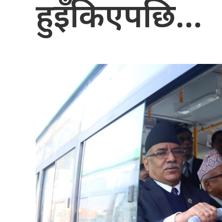
हुइँकिएपछि…