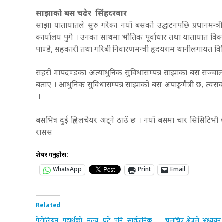
साझाको बस चढेर सिंहदरबार
साझा यातायातले सुरु गरेका नयाँ बसको उद्घाटनपछि प्रधानमन
कार्यालय पुगे । उनका साथमा भौतिक पूर्वाधार तथा यातायात विका
पाण्डे, सहकारी तथा गरिबी निवारणमन्त्री हृदयराम थानीलगायत विशि
सहरी मापदण्डका अत्याधुनिक सुविधासम्पन्न साझाका बस सञ्चालनम
बताए । आधुनिक सुविधासम्पन्न साझाको बस अपाङ्गमैत्री छ, त्यस
।
बसभित्र दुई ह्विलचेयर अट्ने ठाउँ छ । नयाँ बसमा चार सिसिटिभ
रासस
शेयर गर्नुहोस:
WhatsApp
Print
Email
Related
पेट्रोलियम पदार्थको मूल्य घटे पनि सार्वजनिक
चलचित्र क्षेत्रले अध्यय