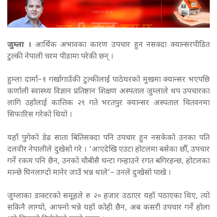
जुम्ला ।
आर्थिक अभावका कारण उपचार हुन नसक्दा क्यान्सरपीडित
टुल्की नेपाली चरम पीडामा परेकी
छ
न् ।
हुम्ला दार्मा–१ गर्खागाउँकी टुल्कीलाई पाठेघरको मुखमा क्यान्सर भएपछि
कर्णाली स्वास्थ्य विज्ञान प्रतिष्ठान शिक्षण अस्पताल जुम्लाले थप उपचारका
लागि उहाँलाई कात्तिक २९ गते भरतपुर क्यान्सर अस्पताल चितवनमा
सिफारिस गरेको थियो ।
यहाँ पुगेको डेढ साता बितिसक्दा पनि उपचार हुन नसकेको उनका पति
दलवीर नेपालीले दुखेसो गरे । ‘आएदेखि एउटा होटलमा बसेका छौँ, उपचार
गर्ने रकम पनि छैन, उनको चौबीसै घन्टा गन्हाउने रगत बगिरहन्छ, होटलका
मान्छे घिनलाग्दो मानेर जाउँ भन्न थाले’– उनले दुःखेसो पाखे ।
जुम्लाका डाक्टरको समूहले रु २० हजार उठाएर यहाँ पठाएका थिए, त्यो
सकिनै लाग्यो, आफ्नो भन्ने यहाँ कोही छैन, अब कसरी उपचार गर्ने होला