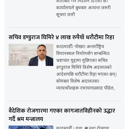
कारोबार गर्न निर्देशन दिएको छ।
कार्यालयले बुधबार अत्यन्त जरुरी
सूचना जारी
सचिव डण्डुराज घिमिरे ४ लाख रुपैयाँ धरौटीमा रिहा
काठमाडौँ। पोखरा अन्तर्राष्ट्रिय
विमानस्थल निर्माणसँग सम्बन्धित
भ्रष्टाचार मुद्दामा मुछिएका सचिव
डण्डुराज घिमिरे विशेष अदालतको
आदेशपछि धरौटीमा रिहा भएका छन्।
सोमबार विशेष अदालतका
न्यायाधीशहरू नारायणप्रसाद पौडेल,
वैदेशिक रोजगारमा गएका कागजातविहीनको उद्धार
गर्दै श्रम मन्त्रालय
काठमाडौँ । युवा, श्रम तथा रोजगार