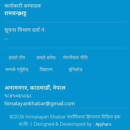
कार्यकारी सम्पादक
रामचन्द्र भट्ट
सूचना विभाग दर्ता नं.
...
हाम्रो टीम
हाम्रो बारेमा
गोपनीयता नीति
सम्पर्क गर्नुहोस्
विज्ञापन
यूनिकोड
अनामनगर, काठमाडौं, नेपाल
९८४५०६५८६८
himalayankhabar@gmail.com
©2026 Himalayan Khabar सर्वाधिकार हिमालय मिडिया इंक
Appharu
प्रा.लि. | Designed & Devevloped by :