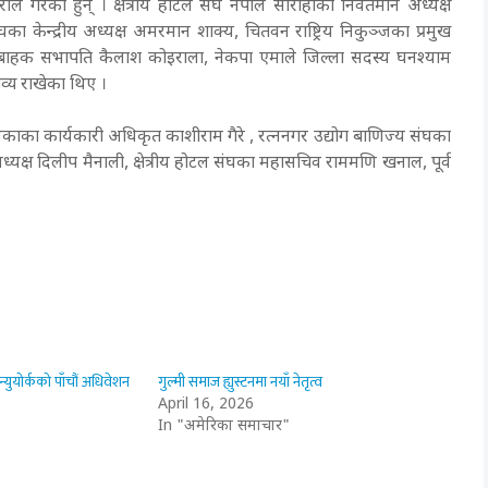
 गरेका हुन् । क्षेत्रीय होटल संघ नेपाल सौराहाका निवर्तमान अध्यक्ष
संघका केन्द्रीय अध्यक्ष अमरमान शाक्य, चितवन राष्ट्रिय निकुञ्जका प्रमुख
ार्यबाहक सभापति कैलाश कोइराला, नेकपा एमाले जिल्ला सदस्य घनश्याम
्तव्य राखेका थिए ।
लिकाका कार्यकारी अधिकृत काशीराम गैरे , रत्ननगर उद्योग बाणिज्य संघका
 अध्यक्ष दिलीप मैनाली, क्षेत्रीय होटल संघका महासचिव राममणि खनाल, पूर्व
ुयोर्कको पाँचौं अधिवेशन
गुल्मी समाज ह्युस्टनमा नयाँ नेतृत्व
April 16, 2026
In "अमेरिका समाचार"