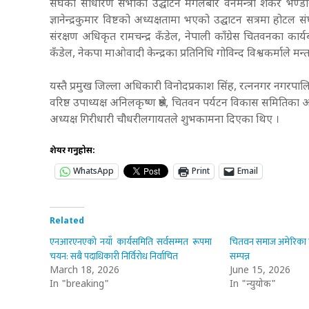
संघको साधारण सभाको उद्घाटन मंगलबार वनमन्त्री शंकर भण्डारीले
ज्ञानेन्द्रकुमार विष्टको अध्यक्षतामा भएको उद्घाटन सत्रमा होटल 
संरक्षण अधिकृत रामचन्द्र कँडेल, नेपाली काँग्रेस चितवनका क
कँडेल, नेकपा माओवादी केन्द्रका प्रतिनिधि गोविन्द विश्वकर्माले मन
यस्तै प्रमुख जिल्ला अधिकारी विनोदप्रकाश सिंह, रत्ननगर नगरपा
वरिष्ठ उपाध्यक्ष अनिलकृष्ण श्रेष्ठ, चितवन पर्यटन विकास समितिका
अध्यक्ष गिरीधारी चौधरीलगायतले शुभकामना दिएका थिए ।
शेयर गर्नुहोस:
WhatsApp
Print
Email
Related
एनआरएनएको नयाँ कार्यसमिति सर्वसम्मत रूपमा
चितवन समाज अमेरिका न्य
चयन: सबै पदाधिकारी निर्विरोध निर्वाचित
सम्पन्न
March 18, 2026
June 15, 2026
In "breaking"
In "न्युयोर्क"