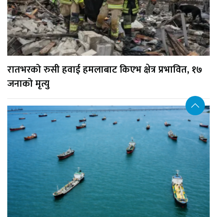
रातभरको रुसी हवाई हमलाबाट किएभ क्षेत्र प्रभावित, १७
जनाको मृत्यु