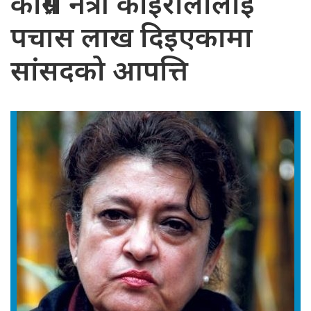
काँग्रेस नेत्री कोइरालालाई
पचास लाख दिइएकामा
सांसदको आपत्ति