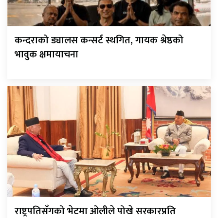
कन्दराको ड्यालस कन्सर्ट स्थगित, गायक श्रेष्ठको
भावुक क्षमायाचना
राष्ट्रपतिसँगको भेटमा ओलीले पोखे सरकारप्रति