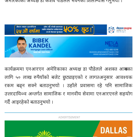
अमेरिकाका अध्यक्ष डा केशव पौडेलले भवनको शिलान्यास गर्नुभयो ।
कार्यक्रममा एनआरएन अमेरिकाका अध्यक्ष डा पौडेलले अशक्त आश्रमका
लागि ५० लाख रुपैयाँको बजेट छुट्याइएको र लागतअनुसार आवश्यक
रकम बढ्न सक्ने बताउनुभयो । उहाँले प्रवासमा रहे पनि सामाजिक
उत्तरदायि¤व अन्तर्गत सामाजिक र मानवीय सेवामा एनआरएनले सहयोग
गर्दै आइरहेको बताउनुभयो ।