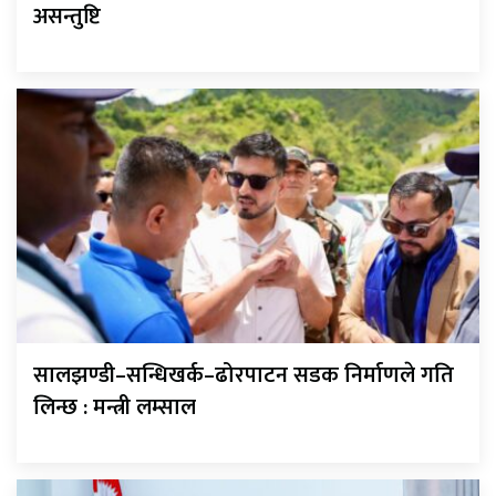
असन्तुष्टि
सालझण्डी–सन्धिखर्क–ढोरपाटन सडक निर्माणले गति
लिन्छ : मन्त्री लम्साल