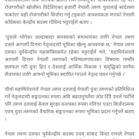
वास्तविकतामा अब आर्थिक क्रान्ति तर्फ लम्कनुपर्ने आवश्यकता रहे पनि
रोजगारीको खोजीमा विदेशिएका हजारौँं नेपाली तरुण युवालाई स्वदेशमा
फर्काएर यही रोजगारीको सिर्जना गर्नु टड्कारो आवश्यकता भएको नेपाली
काँग्रेसका केन्द्रीय सदस्य गोविन्द भट्टराईले बताए ।
‘युवाले भोगेका जल्दाबल्दा समस्याको समाधानका लागि नेपाल तरुण
दलले आगामी दिनमा नेतृत्वदायी भूमिका खेल्नु आवश्यक छ,’ नेपाल तरुण
दलका पूर्वकेन्द्रीय महासचिवसमेत रहेका भट्टराईले भने, ‘महाधिवेशनले
आगामी दिनमा नेपाली तरुणको भविष्यलगायतका विषयमा गम्भीर
छलफल गरी युवा हित र देशलाई आर्थिक विकास र समृद्धिको मार्गमा
लैजानका लागि आफ्नो भूमिका स्थापित गराउने नेतृत्व चयन गर्नुपर्छ ।’
चौथो महाधिवेशनले नेपाल तरुण दललाई नेपाली युवा तरुणको प्रतिनिधित्व
गर्ने नेतृत्वदायी सङ्गठनका रुपमा अघि बढाउनुपर्नेमा जोड दिँदै उनले पार्टीले
पनि तरुण दललाई केवल सुरक्षा कवचका रुपमा नलिएर एउटा सिर्जनात्मक
एवम् युवा तरुणको वैचारिक सङ्गठनका रुपमा भूमिका प्रदान गर्नुपर्ने बताए
।
नेपाल तरुण दलका पूर्वकेन्द्रीय सदस्य एवम् सांसद विन्दा रानाले नेपाल