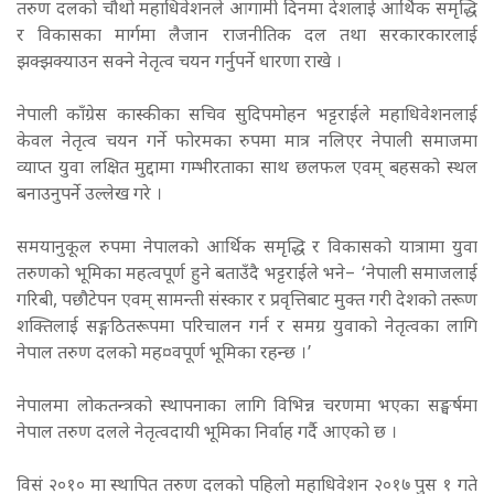
तरुण दलको चौथो महाधिवेशनले आगामी दिनमा देशलाई आर्थिक समृद्धि
र विकासका मार्गमा लैजान राजनीतिक दल तथा सरकारकारलाई
झक्झक्याउन सक्ने नेतृत्व चयन गर्नुपर्ने धारणा राखे ।
नेपाली काँग्रेस कास्कीका सचिव सुदिपमोहन भट्टराईले महाधिवेशनलाई
केवल नेतृत्व चयन गर्ने फोरमका रुपमा मात्र नलिएर नेपाली समाजमा
व्याप्त युवा लक्षित मुद्दामा गम्भीरताका साथ छलफल एवम् बहसको स्थल
बनाउनुपर्ने उल्लेख गरे ।
समयानुकूल रुपमा नेपालको आर्थिक समृद्धि र विकासको यात्रामा युवा
तरुणको भूमिका महत्वपूर्ण हुने बताउँदै भट्टराईले भने– ‘नेपाली समाजलाई
गरिबी, पछौटेपन एवम् सामन्ती संस्कार र प्रवृत्तिबाट मुक्त गरी देशको तरूण
शक्तिलाई सङ्गठितरूपमा परिचालन गर्न र समग्र युवाको नेतृत्वका लागि
नेपाल तरुण दलको मह¤वपूर्ण भूमिका रहन्छ ।’
नेपालमा लोकतन्त्रको स्थापनाका लागि विभिन्न चरणमा भएका सङ्घर्षमा
नेपाल तरुण दलले नेतृत्वदायी भूमिका निर्वाह गर्दै आएको छ ।
विसं २०१० मा स्थापित तरुण दलको पहिलो महाधिवेशन २०१७ पुस १ गते