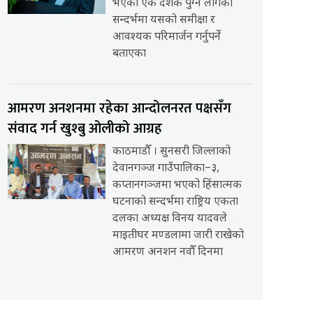
भएको एक दशक पुग्न लागेको
सन्दर्भमा यसको समीक्षा र
आवश्यक परिमार्जन गर्नुपर्ने
बताएका
आमरण अनशनमा रहेका आन्दोलनरत पक्षसँग
संवाद गर्न खुश्बु ओलीको आग्रह
काठमाडौँ । सुनसरी जिल्लाको
देवानगञ्ज गाउँपालिका–३,
कप्तानगञ्जमा भएको हिंसात्मक
घटनाको सन्दर्भमा राष्ट्रिय एकता
दलका अध्यक्ष विनय यादवले
माइतीघर मण्डलामा जारी राखेको
आमरण अनशन नवौँ दिनमा