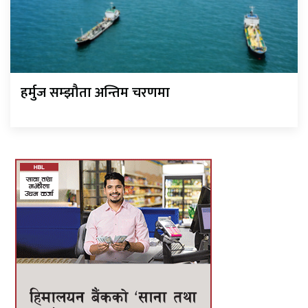
हर्मुज सम्झौता अन्तिम चरणमा