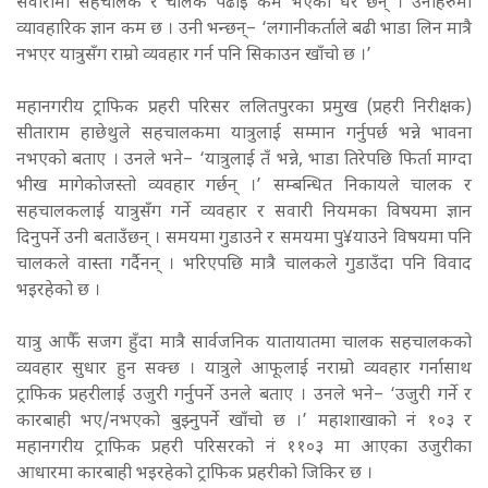
सवारीमा सहचालक र चालक पढाइ कम भएका धेरै छन् । उनीहरुमा
व्यावहारिक ज्ञान कम छ । उनी भन्छन्– ‘लगानीकर्ताले बढी भाडा लिन मात्रै
नभएर यात्रुसँग राम्रो व्यवहार गर्न पनि सिकाउन खाँचो छ ।’
महानगरीय ट्राफिक प्रहरी परिसर ललितपुरका प्रमुख (प्रहरी निरीक्षक)
सीताराम हाछेथुले सहचालकमा यात्रुलाई सम्मान गर्नुपर्छ भन्ने भावना
नभएको बताए । उनले भने– ‘यात्रुलाई तँ भन्ने, भाडा तिरेपछि फिर्ता माग्दा
भीख मागेकोजस्तो व्यवहार गर्छन् ।’ सम्बन्धित निकायले चालक र
सहचालकलाई यात्रुसँग गर्ने व्यवहार र सवारी नियमका विषयमा ज्ञान
दिनुपर्ने उनी बताउँछन् । समयमा गुडाउने र समयमा पु¥याउने विषयमा पनि
चालकले वास्ता गर्दैनन् । भरिएपछि मात्रै चालकले गुडाउँदा पनि विवाद
भइरहेको छ ।
यात्रु आफैँ सजग हुँदा मात्रै सार्वजनिक यातायातमा चालक सहचालकको
व्यवहार सुधार हुन सक्छ । यात्रुले आफूलाई नराम्रो व्यवहार गर्नासाथ
ट्राफिक प्रहरीलाई उजुरी गर्नुपर्ने उनले बताए । उनले भने– ‘उजुरी गर्ने र
कारबाही भए/नभएको बुझ्नुपर्ने खाँचो छ ।’ महाशाखाको नं १०३ र
महानगरीय ट्राफिक प्रहरी परिसरको नं ११०३ मा आएका उजुरीका
आधारमा कारबाही भइरहेको ट्राफिक प्रहरीको जिकिर छ ।