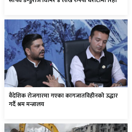
सचिव डण्डुराज घिमिरे ४ लाख रुपैयाँ धरौटीमा रिहा
वैदेशिक रोजगारमा गएका कागजातविहीनको उद्धार
गर्दै श्रम मन्त्रालय