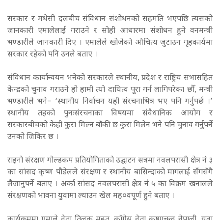
सरकार र मधेसी दलबीच संविधान संशोधनको सहमति भएपछि त्यसको
जानकारी एमालेलाई गराउने र सोही आधारमा संशोधन हुने वनमन्त्री
भण्डारीले जानकारी दिए । एमालेले खोजेको औचित्य जुटाउन गृहकार्यमा
सरकार रहेको पनि उनले बताए ।
संविधान कार्यान्वयन भनेको सरकारले स्थानीय, प्रदेश र राष्ट्रिय सभासहित
केन्द्रको चुनाव गराउने हो हामी त्यो दायित्व पूरा गर्न लागिपरेका छौँ, मन्त्री
भण्डारीले भने– ‘स्थानीय निर्वाचन यही संरचनाभित्र भए पनि गर्नुपर्छ ।’
स्थानीय तहको पुनःसंरचनाका विषयमा संवैधानिक आयोग र
सरकारबीचको केही कुरा मिल्न बाँकी छ कुरा मिलेन भने पनि चुनाव गर्नुपर्ने
उनको जिकिर छ ।
राइनो संरक्षण गोल्डकप प्रतियोगिताको उद्घाटन सत्रमा नवलपरासी क्षेत्र नं ३
का सांसद कृष्ण पौडेलले संरक्षण र स्थानीय बासिन्दाको मागलाई सँगसँगै
लैजानुपर्ने बताए । अर्का सांसद नवलपरासी क्षेत्र नंं ५ का विक्रम खनालले
संरक्षणको भावना युवामा ल्याउन खेल मह¤वपूर्ण हुने बताए ।
कार्यक्रममा एमाले नेता तिलक महत, काँग्रेस नेता कृष्णचन्द्र नेपाली, युवा