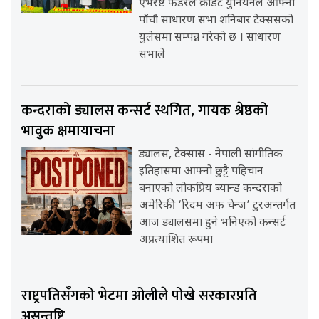
एभरेष्ट फेडरेल क्रेडिट युनियनले आफ्नो
पाँचौ साधारण सभा शनिबार टेक्ससको
युलेसमा सम्पन्न गरेको छ । साधारण
सभाले
कन्दराको ड्यालस कन्सर्ट स्थगित, गायक श्रेष्ठको
भावुक क्षमायाचना
ड्यालस, टेक्सास - नेपाली सांगीतिक
इतिहासमा आफ्नो छुट्टै पहिचान
बनाएको लोकप्रिय ब्यान्ड कन्दराको
अमेरिकी ‘रिदम अफ चेन्ज’ टुरअन्तर्गत
आज ड्यालसमा हुने भनिएको कन्सर्ट
अप्रत्याशित रूपमा
राष्ट्रपतिसँगको भेटमा ओलीले पोखे सरकारप्रति
असन्तुष्टि