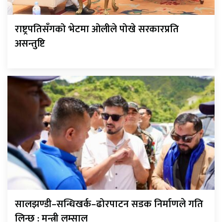
राष्ट्रपतिसँगको भेटमा ओलीले पोखे सरकारप्रति
असन्तुष्टि
सालझण्डी–सन्धिखर्क–ढोरपाटन सडक निर्माणले गति
लिन्छ : मन्त्री लम्साल