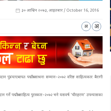
३० आश्विन २०७३, आइतबार / October 16, 2016
गदान पु¥याएबापत पद्मश्री साधना सम्मान–२०७२ वरिष्ठ साहित्यकार बैरागी
 गर्ने पद्मश्री साहित्य पुरस्कार–२०७२ भने यसवर्ष ‘चीरहरण’ उपन्यासका