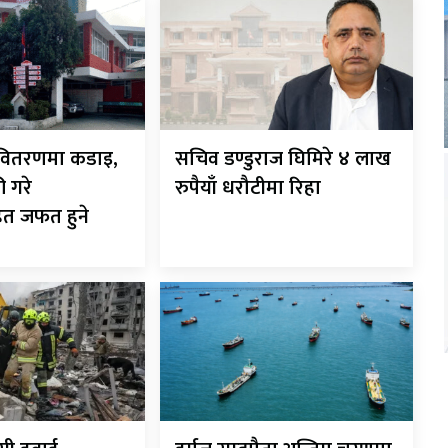
ी-वितरणमा कडाइ,
सचिव डण्डुराज घिमिरे ४ लाख
ी गरे
रुपैयाँ धरौटीमा रिहा
ित जफत हुने