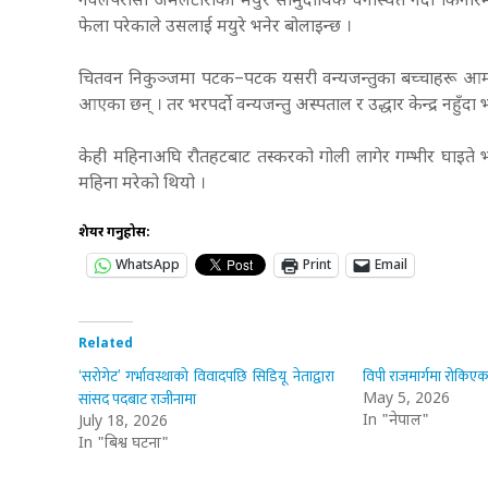
नवलपरासी अमलटारीको मयुरे सामुदायिक वनस्थित नदी किनारमा
फेला परेकाले उसलाई मयुरे भनेर बोलाइन्छ ।
चितवन निकुञ्जमा पटक–पटक यसरी वन्यजन्तुका बच्चाहरू आमासँग ब
आएका छन् । तर भरपर्दाे वन्यजन्तु अस्पताल र उद्धार केन्द्र नहुँदा
केही महिनाअघि रौतहटबाट तस्करको गोली लागेर गम्भीर घाइते 
महिना मरेको थियो ।
शेयर गर्नुहोस:
WhatsApp
Print
Email
Related
‘सरोगेट’ गर्भावस्थाको विवादपछि सिडियू नेताद्वारा
विपी राजमार्गमा रोकिएका 
सांसद पदबाट राजीनामा
May 5, 2026
In "नेपाल"
July 18, 2026
In "बिश्व घटना"