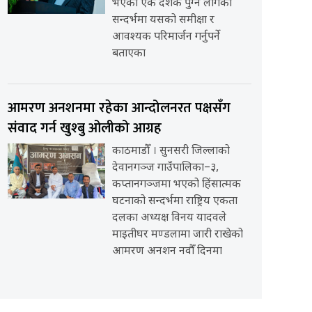
भएको एक दशक पुग्न लागेको
सन्दर्भमा यसको समीक्षा र
आवश्यक परिमार्जन गर्नुपर्ने
बताएका
आमरण अनशनमा रहेका आन्दोलनरत पक्षसँग
संवाद गर्न खुश्बु ओलीको आग्रह
काठमाडौँ । सुनसरी जिल्लाको
देवानगञ्ज गाउँपालिका–३,
कप्तानगञ्जमा भएको हिंसात्मक
घटनाको सन्दर्भमा राष्ट्रिय एकता
दलका अध्यक्ष विनय यादवले
माइतीघर मण्डलामा जारी राखेको
आमरण अनशन नवौँ दिनमा