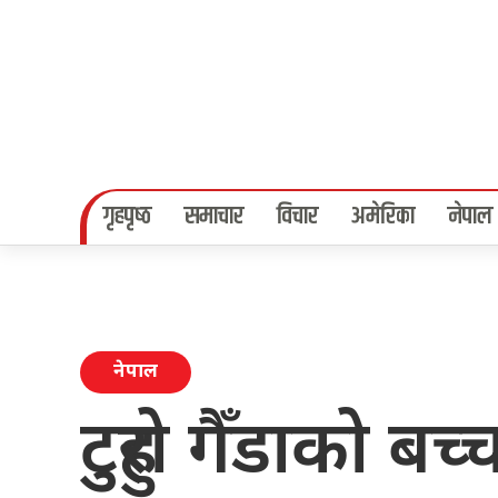
गृहपृष्‍ठ
समाचार
विचार
अमेरिका
नेपाल
नेपाल
टुहुरो गैँडाको ब