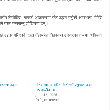
 फेला पारेपछि भदौ २० गते उसको उद्धार गरिएको थियो । उक्त वनमा
िछोडिँदा, बाघको आक्रमणमा परेर उद्धार गर्नुपर्ने अवस्थामा भेटिँदै
 भने यस्ता वन्यजन्तु जोखिममा छन् ।
भई उद्धार गरिएको एउटा गैँडासमेत चितवनमा उपचारका क्रममा अघिल्लो
यात्रुको उद्धार
चितवनबाट अपहरित किशोरको सकुशल उद्धार,
पाँच भारतीय पक्राउ
June 16, 2026
In "मुख्य समाचार"