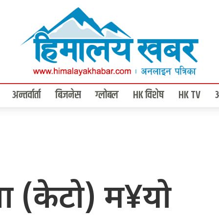
अन्तर्वार्ता
बिजनेस
ग्लोबल
HK विशेष
HK TV
च्चा (केटो) म¥यो