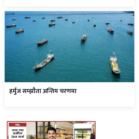
हर्मुज सम्झौता अन्तिम चरणमा