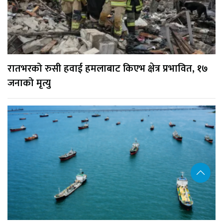
रातभरको रुसी हवाई हमलाबाट किएभ क्षेत्र प्रभावित, १७
जनाको मृत्यु