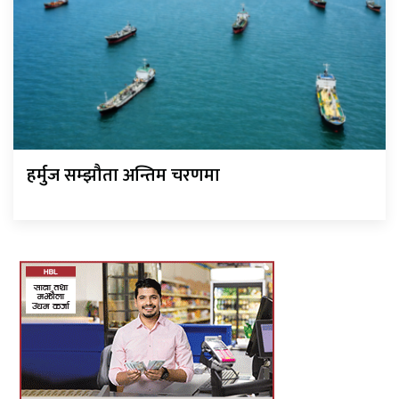
हर्मुज सम्झौता अन्तिम चरणमा