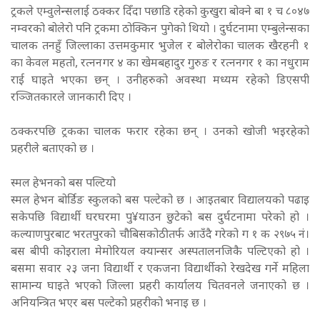
ट्रकले एम्वुलेन्सलाई ठक्कर दिँदा पछाडि रहेको कुखुरा बोक्ने बा १ च ८०४७
नम्वरको बोलेरो पनि ट्रकमा ठोक्किन पुगेको थियो । दुर्घटनामा एम्बुलेन्सका
चालक तनहुँ जिल्लाका उत्तमकुमार भुजेल र बोलेरोका चालक खैरहनी १
का केवल महतो, रत्ननगर ४ का खेमबहादुर गुरुङ र रत्ननगर १ का नधुराम
राई घाइते भएका छन् । उनीहरुको अवस्था मध्यम रहेको डिएसपी
रञ्जितकारले जानकारी दिए ।
ठक्करपछि ट्रकका चालक फरार रहेका छन् । उनको खोजी भइरहेको
प्रहरीले बताएको छ ।
स्मल हेभनको बस पल्टियो
स्मल हेभन बोर्डिङ स्कुलको बस पल्टेको छ । आइतबार विद्यालयको पढाइ
सकेपछि विद्यार्थी घरघरमा पु¥याउन छुटेको बस दुर्घटनामा परेको हो ।
कल्याणपुरबाट भरतपुरको चौबिसकोठीतर्फ आउँदै गरेको ग १ क २९७५ नं।
बस बीपी कोइराला मेमोरियल क्यान्सर अस्पतालनजिकै पल्टिएको हो ।
बसमा सवार २३ जना विद्यार्थी र एकजना विद्यार्थीको रेखदेख गर्ने महिला
सामान्य घाइते भएको जिल्ला प्रहरी कार्यालय चितवनले जनाएको छ ।
अनियन्त्रित भएर बस पल्टेको प्रहरीको भनाइ छ ।