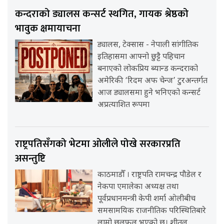
कन्दराको ड्यालस कन्सर्ट स्थगित, गायक श्रेष्ठको
भावुक क्षमायाचना
ड्यालस, टेक्सास - नेपाली सांगीतिक
इतिहासमा आफ्नो छुट्टै पहिचान
बनाएको लोकप्रिय ब्यान्ड कन्दराको
अमेरिकी ‘रिदम अफ चेन्ज’ टुरअन्तर्गत
आज ड्यालसमा हुने भनिएको कन्सर्ट
अप्रत्याशित रूपमा
राष्ट्रपतिसँगको भेटमा ओलीले पोखे सरकारप्रति
असन्तुष्टि
काठमाडौँ । राष्ट्रपति रामचन्द्र पौडेल र
नेकपा एमालेका अध्यक्ष तथा
पूर्वप्रधानमन्त्री केपी शर्मा ओलीबीच
समसामयिक राजनीतिक परिस्थितिबारे
लामो छलफल भएको छ। शीतल