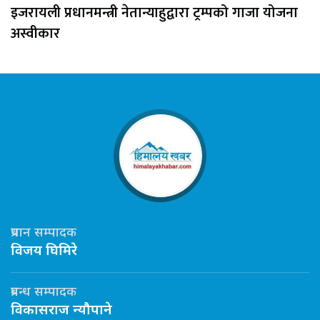
इजरायली प्रधानमन्त्री नेतान्याहुद्वारा ट्रम्पको गाजा योजना
अस्वीकार
प्रधान सम्पादक
विजय घिमिरे
प्रबन्ध सम्पादक
विकासराज न्यौपाने