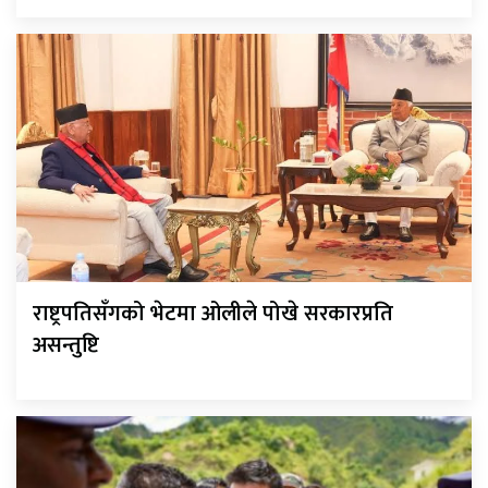
राष्ट्रपतिसँगको भेटमा ओलीले पोखे सरकारप्रति
असन्तुष्टि