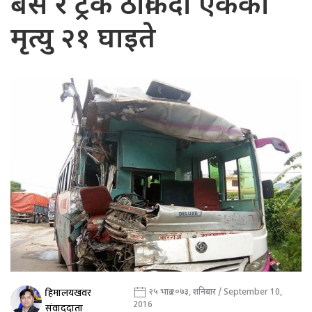
बस र ट्रक ठोकिँदा एकको
मृत्यु २१ घाइते
हिमालयखवर
२५ भाद्र २०७३, शनिबार / September 10,
2016
संवाददाता