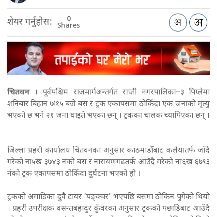
0
शेयर गर्नुहोस:
Shares
चितवन ।
पूर्वपश्चिम राजमार्गअन्तर्गत राप्ती नगरपालिका–३ पिप्लेमा
शनिबार बिहान ७ः१५ बजे बस र ट्रक एकापसमा ठोकिँदा एक जनाको मृत्यु
भएको छ भने २
१
जना घाइते भएका छन् । ट्रकका चालक च्यापिएका छन् ।
जिल्ला प्रहरी कार्यालय चितवनका अनुसार काठमाडौँबाट कलैयातर्फ जाँदै
गरेको ना५ख ३७४३ नंको बस र नारायणगढतर्फ आउँदै गरेको ना६ख ६७९३
नंको ट्रक एकापसमा ठोकिँदा दुर्घटना भएको हो ।
ट्रकको अगाडिका दुवै टायर ‘पङ्क्चर’ भएपछि बसमा ठोकिन पुगेको थियो
। प्रहरी उपरीक्षक वसन्तबहादुर कुँवरका अनुसार ट्रकको पछाडिबाट आउँदै