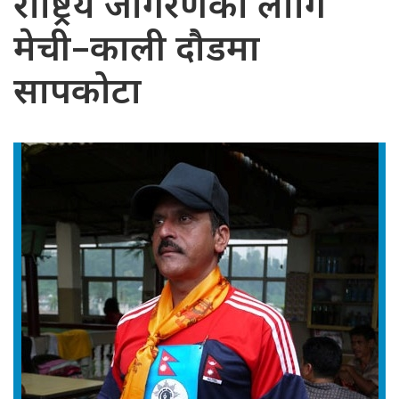
राष्ट्रिय जागरणका लागि
मेची–काली दौडमा
सापकोटा