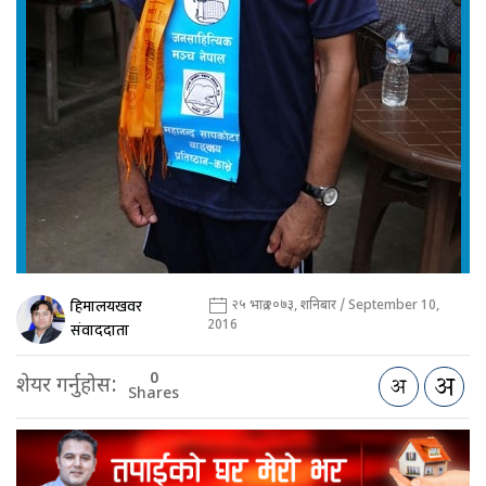
हिमालयखवर
२५ भाद्र २०७३, शनिबार / September 10,
2016
संवाददाता
0
शेयर गर्नुहोस:
Shares