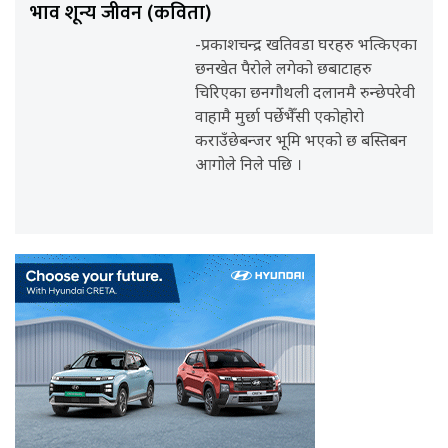
भाव शून्य जीवन (कविता)
-प्रकाशचन्द्र खतिवडा घरहरु भत्किएका
छनखेत पैरोले लगेको छबाटाहरु
चिरिएका छनगौथली दलानमै रुन्छेपरेवी
वाहामै मुर्छा पर्छेभैँसी एकोहोरो
कराउँछेबन्जर भूमि भएको छ बस्तिबन
आगोले निले पछि ।