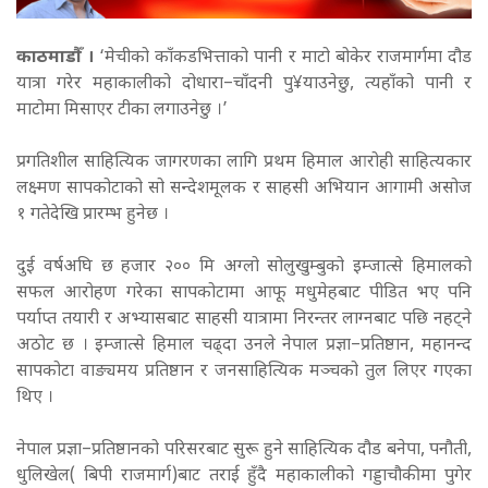
काठमाडौँ ।
‘मेचीको काँकडभित्ताको पानी र माटो बोकेर राजमार्गमा दौड
यात्रा गरेर महाकालीको दोधारा–चाँदनी पु¥याउनेछु, त्यहाँको पानी र
माटोमा मिसाएर टीका लगाउनेछु ।’
प्रगतिशील साहित्यिक जागरणका लागि प्रथम हिमाल आरोही साहित्यकार
लक्ष्मण सापकोटाको सो सन्देशमूलक र साहसी अभियान आगामी असोज
१ गतेदेखि प्रारम्भ हुनेछ ।
दुई वर्षअघि छ हजार २०० मि अग्लो सोलुखुम्बुको इम्जात्से हिमालको
सफल आरोहण गरेका सापकोटामा आफू मधुमेहबाट पीडित भए पनि
पर्याप्त तयारी र अभ्यासबाट साहसी यात्रामा निरन्तर लाग्नबाट पछि नहट्ने
अठोट छ । इम्जात्से हिमाल चढ्दा उनले नेपाल प्रज्ञा–प्रतिष्ठान, महानन्द
सापकोटा वाङ्यमय प्रतिष्ठान र जनसाहित्यिक मञ्चको तुल लिएर गएका
थिए ।
नेपाल प्रज्ञा–प्रतिष्ठानको परिसरबाट सुरू हुने साहित्यिक दौड बनेपा, पनौती,
धुलिखेल( बिपी राजमार्ग)बाट तराई हुँदै महाकालीको गड्डाचौकीमा पुगेर