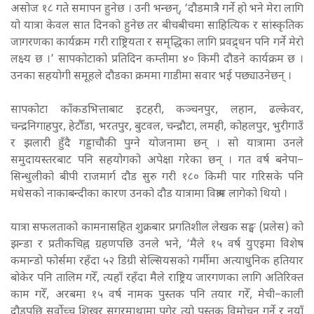
असोज १८ गते समापन हुनेछ । उनी भन्छन्, ‘दौडमात्रै गर्ने हो भने मेरा लागि
यो यात्रा केवल सात दिनको हुनेछ तर बीचबीचमा साहित्यिक र सांस्कृतिक
जागरणका कार्यक्रम गरी राष्ट्रियता र समृद्धिका लागि प्रवद्र्धन पनि गर्ने मेरो
लक्ष्य छ ।’ सापकोटाको प्रतिदिन कम्तीमा ४० किमी दौडने कार्यक्रम छ ।
उनका सहयोगी समूहले दौडका क्रममा गाडीमा सवार भई पछ्याउनेछन् ।
सापकोटा काँकडभित्ताबाट इटहरी, कञ्चनपुर, लहान, ढल्केवर,
चन्द्रनिगाहपुर, हेटौँडा, भरतपुर, बुटवल, चन्द्रौटा, लमही, कोहलपुर, भुरीगाउँ
र झलारी हुँदै गड्डाचौकी पुग्ने योजनामा छन् । सो यात्रामा उनले
समुदायस्तरबाट पनि सहयोगको अपेक्षा गरेका छन् । गत वर्ष बनेपा–
सिन्धुलीको बीपी राजमार्ग दौड सुरु गरी १८० किमी पार गरिसके पनि
मधेसको नाकाबन्दीका कारण उनको दौड यात्रामा विश्राम लागेको थियो ।
यात्रा सफलताको कामनासहित शुक्रबार प्रगतिशील लेखक सङ्घ (प्रलेस) को
झन्डा र प्रतीकचिह्न ग्रहणपछि उनले भने, ‘मैले १५ वर्ष युएइमा विशेष
कमान्डो फोर्समा रहँदा ५२ डिग्री सेल्सियसको गर्मीमा अत्याधुनिक हतियार
बोकेर पनि तालिम गरेँ, त्यहाँ रहँदा मैले राष्ट्रिय जारगणका लागि अतिरिक्त
काम गरेँ, अरबमा १५ वर्ष नामक पुस्तक पनि तयार गरेँ, मेची–काली
दौडपछि सर्वाेच्च शिखर सगरमाथामा पुगेर त्यो पुस्तक विमोचन गर्ने र नयाँ