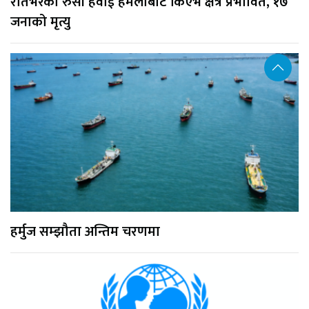
रातभरको रुसी हवाई हमलाबाट किएभ क्षेत्र प्रभावित, १७
जनाको मृत्यु
हर्मुज सम्झौता अन्तिम चरणमा