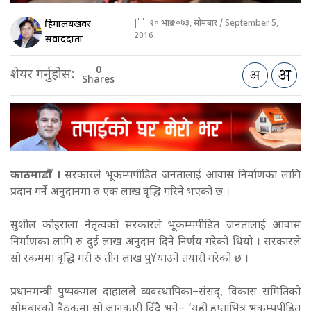
हिमालयखवर
२० भाद्र २०७३, सोमबार / September 5,
2016
संवाददाता
0
शेयर गर्नुहोस:
Shares
काठमाडौँ ।
सरकारले भूकम्पपीडित जनतालाई आवास निर्माणका लागि
प्रदान गर्ने अनुदानमा रु एक लाख वृद्धि गरिने भएको छ ।
सुशील कोइराला नेतृत्वको सरकारले भूकम्पपीडित जनतालाई आवास
निर्माणका लागि रु दुई लाख अनुदान दिने निर्णय गरेको थियो । सरकारले
सो रकममा वृद्धि गरी रु तीन लाख पु¥याउने तयारी गरेको छ ।
प्रधानमन्त्री पुष्पकमल दाहालले व्यवस्थापिका–संसद्, विकास समितिको
सोमबारको बैठकमा सो जानकारी दिँदै भने– ‘यही हप्ताभित्र भूकम्पपीडित