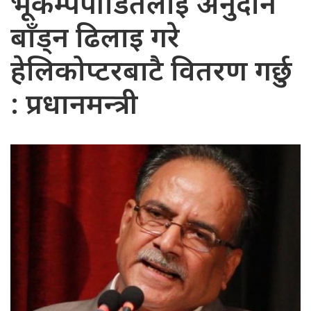
भूकम्पपीडितलाई अनुदान
बाँड्न ढिलाइ गरे
हेलिकोप्टरबाटै वितरण गर्छु
: प्रधानमन्त्री