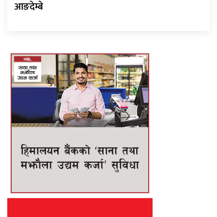
आङदेम्बे