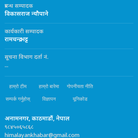
प्रबन्ध सम्पादक
विकासराज न्यौपाने
कार्यकारी सम्पादक
रामचन्द्र भट्ट
सूचना विभाग दर्ता नं.
...
हाम्रो टीम
हाम्रो बारेमा
गोपनीयता नीति
सम्पर्क गर्नुहोस्
विज्ञापन
यूनिकोड
अनामनगर, काठमाडौं, नेपाल
९८४५०६५८६८
himalayankhabar@gmail.com