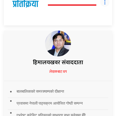
प्रतिक्रिया
हिमालयखवर संवाददाता
लेखकबाट थप
बालबालिकाको समरक्याम्पको दीक्षान्त
प्रवासमा नेपाली पाठ्यक्रम आयोजित गोष्ठी सम्पन्न
एभरेष्ट क्रेडिट युनियनको साधारण सभा युलेसमा हुँदै