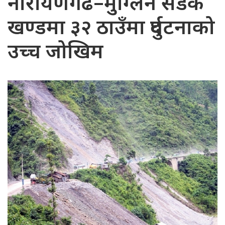
नारायणगढ–मुग्लिन सडक
खण्डमा ३२ ठाउँमा दुर्घटनाको
उच्च जोखिम