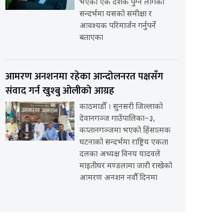
भएको एक दशक पुग्न लागेको
सन्दर्भमा यसको समीक्षा र
आवश्यक परिमार्जन गर्नुपर्ने
बताएका
आमरण अनशनमा रहेका आन्दोलनरत पक्षसँग
संवाद गर्न खुश्बु ओलीको आग्रह
काठमाडौँ । सुनसरी जिल्लाको
देवानगञ्ज गाउँपालिका–३,
कप्तानगञ्जमा भएको हिंसात्मक
घटनाको सन्दर्भमा राष्ट्रिय एकता
दलका अध्यक्ष विनय यादवले
माइतीघर मण्डलामा जारी राखेको
आमरण अनशन नवौँ दिनमा