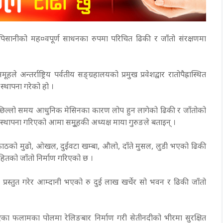
 पिसानीको मह¤वपूर्ण साधनका रुपमा परिचित ढिकी र जाँतो संरक्षणमा
तर्राष्ट्रिय पर्वतीय सङ्ग्रहालयको प्रमुख प्रवेशद्वार रातोपैह्रास्थित
 स्थापना गरेको हो ।
नि पछिल्लो समय आधुनिक मेसिनका कारण लोप हुन लागेको ढिकी र जाँतोको
ो स्थापना गरिएको आमा समूुहकी अध्यक्ष माया गुरुङले बताइन् ।
र काठको मुढो, ओखल, दुईवटा खम्बा, औलो, दाँते मुसल, लुडी भएको ढिकी
हितको जाँतो निर्माण गरिएको छ ।
म प्रस्तुत गरेर आम्दानी भएको रु दुई लाख खर्चेर सो भवन र ढिकी जाँतो
डिएका फलामका पोलमा रेलिङबार निर्माण गरी सेतीनदीको भीरमा सुरक्षित