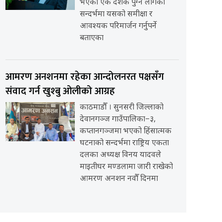
भएको एक दशक पुग्न लागेको
सन्दर्भमा यसको समीक्षा र
आवश्यक परिमार्जन गर्नुपर्ने
बताएका
आमरण अनशनमा रहेका आन्दोलनरत पक्षसँग
संवाद गर्न खुश्बु ओलीको आग्रह
काठमाडौँ । सुनसरी जिल्लाको
देवानगञ्ज गाउँपालिका–३,
कप्तानगञ्जमा भएको हिंसात्मक
घटनाको सन्दर्भमा राष्ट्रिय एकता
दलका अध्यक्ष विनय यादवले
माइतीघर मण्डलामा जारी राखेको
आमरण अनशन नवौँ दिनमा