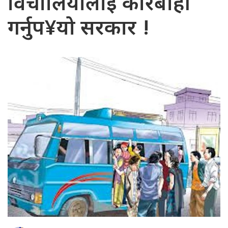
विचौलियालाई कारबाही
गर्नुप¥यो सरकार !