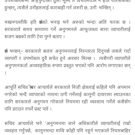
उपभोक्तासम्म आइपुग्दाको ठूलो मूल्य त विचौलियाले नै हात पारिसकेका
हुन्छन्, त्यसैले उनीहरुलाई कारबाही गर्न जरुरी छ, उनी भन्छिन् ।
मखनगल्लीकै हरि श्रेष्ठको भनाइ भने अरुको भन्दा अलि फरक छ ।
सरकारले समय समयमा गर्ने अनुगमनले आफूजस्ता साना व्यापारीलाई
सजग बन्नको लागि टेवा पुग्ने बताए ।
श्रेष्ठ भन्छन्– सरकारले बजार अनुगमनलाई निरन्तरता दिनुपर्छ जसले गर्दा
व्यापारी र उपभोक्ता दुवै सचेत हुने अवसर मिल्छ ।
त्यसैगरी व्यापारीले
अनुगमनकर्ता अव्यवहारिक रुपमा प्रस्तुत भएको पनि आरोप लगाएका छन्
।
आपूर्ति सचिव श्रीधर आचार्यले सरकारले निजी क्षेत्रलाई कहिले पनि अपमान
नगरेको भन्दै व्यापारको नाममा ठगी गर्नेलाई कानुनी दायरामा ल्याउनका
लागि सरकारले अनुगमन गरेकाले नियममा रही व्यवसाय गर्नेले कसैसँग
पनि डराउन नपर्ने प्रस्ट पारे ।
सचिव आचार्यले भने ‘अनुगमनमा जाने अधिकारीले व्यापारीलाई राम्रो
व्यवहार गर्नुपर्छ, कानुनभन्दा माथि कोही पनि नहुने भएकाले नियमबाहिर