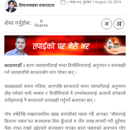
८ भाद्र २०७३, बुधबार / August 24, 2016
हिमालयखवर संवाददाता
0
शेयर गर्नुहोस:
Shares
काठमाडौँ ।
साना व्यवसायीलाई भन्दा विचौलियालाई अनुगमन र कारबाही
गर्न व्यवसायीले सरकारसँग माग गरेका छन् ।
चाडबाडको समय नजिक आएपछि सरकारले साना व्यापारीलाई अनुगमन
तीव्र पारेको भन्दै भन्सार र विचौलियाले नै उपभोक्तालाई अत्यन्तै ठगेकाले
उनीहरुलाई नै सरकारले कारबाही गर्नुपर्ने बताएका छन् ।
पाँच वर्षदेखि मखनगल्लीमा खाद्य सामग्रीको पसल गर्दै आएका ‘चौलागाईं
किराना पसल’का सञ्चालक शिव कुँवरले रु तीन लाख लगानी गरी दुईचार
पैसा नाफा राख्ने उद्देश्यले सञ्चालन भएका साना पसलको अनुगमन गरेर