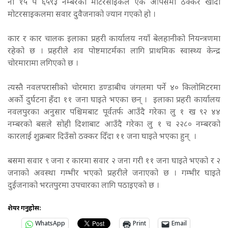
ना १५ प ६५९३ नम्बरको मोटरसाइकल एक आपसमा ठक्कर खाँदा
मोटरसाइकलमा सवार दुवैजनाको ज्यान गएको हो ।
कार र कार चालक इलाका प्रहरी कार्यालय नयाँ बेलहानीको नियन्त्रणमा
रहेको छ । प्रहरीले शव पोष्टमाटर्मका लागि प्राथमिक स्वास्थ्य केन्द्र
चोरमारामा लगिएको छ ।
त्यस्तै नवलपरासीको चोरमारा डण्डाबीच जंगलमा पर्ने ४० किलोमिटरमा
अर्को दुर्घटना हंँदा ११ जना घाइते भएका छन् ।
इलाका प्रहरी कार्यालय
नवलपुरका अनुसार पश्चिमबाट पूर्वतर्फ आउँदै गरेका लु १ ख ९२ ४४
नम्बरको बसले सोही दिशाबाट आउँदै गरेका लु १ च २२८० नम्बरको
कारलाई शुक्रबार दिउँसो ठक्कर दिँदा ११ जना घाइते भएका हुन् ।
बसमा सवार ९ जना र कारमा सवार २ जना गरी ११ जना घाइते भएको र २
जनाको अवस्था गम्भीर भएको प्रहरीले जनाएको छ । गम्भीर घाइते
दुईजनाको भरतपुरमा उपचारका लागि पठाइएको छ ।
शेयर गर्नुहोस:
WhatsApp
Print
Email