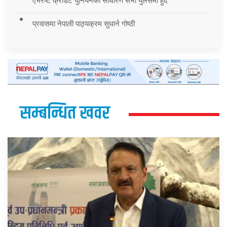
एभरेष्ट क्रेडिट युनियनको साधारण सभा युलेसमा हुँदै
प्रवासमा नेपाली पाठ्यक्रम सुधार्न गोष्ठी
सम्बन्धित खवर