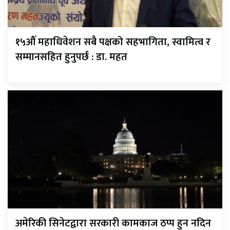
१५औँ महाधिवेशन सबै पक्षको सहभागिता, स्वामित्व र
सम्मानसहित हुनुपर्छ : डा. महत
अमेरिकी सिनेटद्वारा सरकारी कामकाज ठप्प हुन नदिन