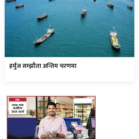
हर्मुज सम्झौता अन्तिम चरणमा