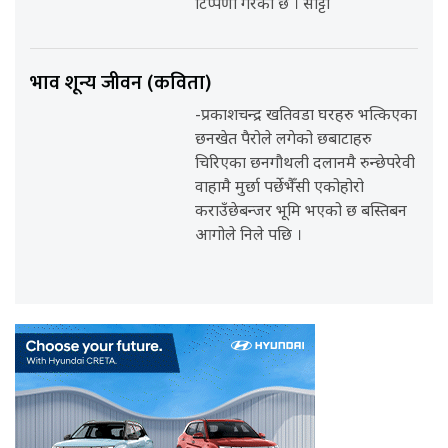
टिप्पणी गरेको छ । सोट्टो
भाव शून्य जीवन (कविता)
-प्रकाशचन्द्र खतिवडा घरहरु भत्किएका
छनखेत पैरोले लगेको छबाटाहरु
चिरिएका छनगौथली दलानमै रुन्छेपरेवी
वाहामै मुर्छा पर्छेभैँसी एकोहोरो
कराउँछेबन्जर भूमि भएको छ बस्तिबन
आगोले निले पछि ।