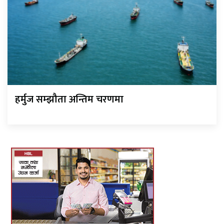
हर्मुज सम्झौता अन्तिम चरणमा