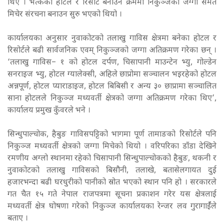
थिए । भत्केका होटल र रिसोर्ट बनाउने क्रममा निकुञ्जको जग्गा समेत
मिचेर संरचना बनाउन सुरु भएको थियो ।
कार्यालयका अनुसार नुवाकोटको तलाखु गाविस क्षेत्रमा बनेका होटल र
रिसोर्टले बढी सार्वजनिक एवम् निकुञ्जको जग्गा अतिक्रमण गरेका छन् ।
‘तलाखु गाविस– १ को होटल दर्पण, चिसापानी माउन्टेन भ्यु, गोल्डेन
सनराइज भ्यु, होटल ग्यालेक्सी, अहिले छाप्रोमा सञ्चालन भइरहेको होटल
अन्नपूर्ण, होटल प्याराडाइज, होटल बिबिसी र अन्य ३० छाप्रामा सञ्चालित
साना होटलले निकुञ्ज मध्यवर्ती क्षेत्रको जग्गा अतिक्रमण गरेका थिए’,
कार्यालय प्रमुख कुँवरले भने ।
सिन्धुपाल्चोक, हैबुङ गाविसपट्टिको भागमा पूर्ण तामाङको रिसोर्टले पनि
निकुञ्ज मध्यवर्ती क्षेत्रको जग्गा मिचेको थियो । वरिपरिका डाँडा देखिने
रमणीय अग्लो स्थानमा रहेको चिसापानी सिन्धुपाल्चोकको हैबुङ, थकनी र
नुवाकोटको तलाखु गाविसको बिसौनी, तलाखे, बतासेलगायत दुई
हजारभन्दा बढी घरधुरीको पानीको स्रोत भएको स्थान पनि हो । सरकारले
गत चैत १५ गते नेपाल राजपत्रमा सूचना प्रकाशन गरेर यस क्षेत्रलाई
मध्यवर्ती क्षेत्र घोषणा गरेको निकुञ्ज कार्यालयका रेन्जर लव गुरागाईँले
बताए ।