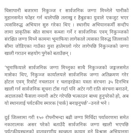
चिसापानी बजारमा निकुञ्ज र सार्वजनिक जग्गा मिच्नेले पानीको
मुहानसमेत फोहर गर्न थालेपछि तलाखु र हैबुङका युवाले एकजुट भएर
त्यसविरुद्ध अभियान सुरु गरेका थिए । स्थानीय अभियानकर्मी सन्दीप
लामा प्राकृतिक स्रोत साधन कब्जा गर्ने र सार्वजनिक एवम् निकुञ्जको
संरक्षित जग्गा मिच्ने काममा भूमाफिया लागेकाले त्यसका विरुद्ध जिल्लाको
सीमा जोडिएका गाउँका युवा हातेमालो गरेर लागेपछि निकुञ्जको जग्गा
खाली गराउन सहयोग पुगेको बताउँछन् ।
‘भूमाफियाले सार्वजनिक जग्गा मिच्नुका साथै निकुञ्जको जङ्गलसमेत
मासेका थिए, निकुञ्ज कार्यालयले सार्वजनिक जग्गा अतिक्रमण गरेर
होटल एवम् रिसोर्ट नचलाउन र चलाइरहेका यस्ता संरचना ३५ दिनभित्र
खाली गर्न सार्वजनिक सूचना टाँस गर्दा पनि अटेर गरी राति संरचना बनाउने,
अदालतको फैसला नमानी अटेर गरेपछि भत्काउन बाध्य हुनुपरेको हो, अब
यो स्थानलाई पर्यटकीय स्मारक (पार्क) बनाइनुपर्छ’–उनले भने ।
दुई जिल्लामा गरी १५० रोपनीभन्दा बढी जग्गा मिचिँदा पर्यावरणमा समेत
नकारात्मक असर परेको बताउँदै सार्वजनिक जग्गा खाली भएपछि
पर्यटकीयस्थलको वातावरणीय स्वच्छता कायम हुने विश्वास अभियानमा