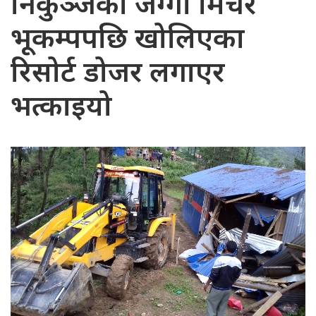
निकुञ्जको जग्गा मिचेर
भूकम्पपछि खोलिएका
रिसोर्ट डोजर लगाएर
भत्काइयो