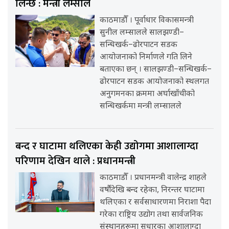
लिन्छ : मन्त्री लम्साल
काठमाडौँ । पूर्वाधार विकासमन्त्री
सुनील लम्सालले सालझण्डी–
सन्धिखर्क–ढोरपाटन सडक
आयोजनाको निर्माणले गति लिने
बताएका छन् । सालझण्डी–सन्धिखर्क–
ढोरपाटन सडक आयोजनाको स्थलगत
अनुगमनका क्रममा अर्घाखाँचीको
सन्धिखर्कमा मन्त्री लम्सालले
बन्द र घाटामा थलिएका केही उद्योगमा आशालाग्दा
परिणाम देखिन थाले : प्रधानमन्त्री
काठमाडौँ । प्रधानमन्त्री वालेन्द्र शाहले
वर्षौंदेखि बन्द रहेका, निरन्तर घाटामा
थलिएका र सर्वसाधारणमा निराशा पैदा
गरेका राष्ट्रिय उद्योग तथा सार्वजनिक
संस्थानहरूमा सुधारका आशालाग्दा