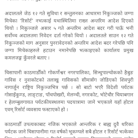
अदालतले जेठ १२ गते सुविधा र सन्तुलनका आधारमा निकुञ्जको जग्गा
मिचेका ‘रिसोर्ट’ नभत्काई यथास्थितिमा राख्न अन्तरिम आदेश दिएको
थियो । निकुञ्जले असार ५ गते अन्तरिम आदेश बदर गरी पाऊँ भनी
सर्वोच्च अदालतमा निवेदन दर्ता गरेको थियो । अदालतले साउन १२ गते
निकुञ्जको माग अनुसार पुनरावेदनको अन्तरिम आदेश बदर गरेपछि पनि
जग्गा मिचेकाहरुले हटाउन नमानेपछि भत्काइएको कार्यालय प्रमुख
कमलजङ्ग कुँवरले बताए ।
चिसापानी काठमाडौँको गोकर्णेश्वर नगरपालिका, सिन्धुपाल्चोकको हैबुङ
गाविस र नुवाकोटको तलाखु गाविसको सीमासँग जोडिएको शिवपुरी
नागार्जुन राष्ट्रिय निकुञ्जभित्र पर्छ । सो बाटो भएरै विदेशी पर्यटक
गोसाइँकुण्ड, लाङ्टाङ, पाँचपोखरी, मेलम्ची, नगरकोट, भोटेचौर चियाबगान
र हेलम्बुलगायत पर्यटकीयस्थलमा पदयात्रामा जाने भएकाले यहाँ होटल
एवम् रिसोर्ट व्यवसाय फस्टाएको हो ।
काठमाडौँ उपत्यकाबाट नजिक भएकाले आन्तरिक र बाह्य दुवै थरिका
पर्यटक जाने चिसापानीमा गत वर्षको भूकम्पले सबै होटल र रिसोर्ट भत्केका