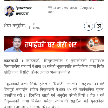
हिमालयखवर
२३ श्रावण २०७३, आइतबार / August 7,
2016
संवाददाता
0
शेयर गर्नुहोस:
Shares
काठमाडौँ ।
काठमाडौँ, सिन्धुपाल्चोक र नुवाकोटको सङ्गमस्थल
चिसापानीमा गत वर्ष वैशाख १२ गतेको भूकम्पपछि सार्वजनिक जग्गा मिचेर
खोलिएका ‘रिसोर्ट’ डोजर लगाएर भत्काइएको छ ।
निकुञ्जको जग्गा मिचेर होटल र ‘रिसोर्ट’ खोल्नेको सङ्ख्या बढेपछि
शिवपुरी नागार्जुन राष्ट्रिय निकुञ्जले वैशाख १२ गते सार्वजनिक सूचना
प्रकाशित गरी ३५ दिनभित्र खाली गर्न अनुरोध गरेको थियो । जेठ २ गते
निकुञ्जको जग्गा मिचेका पर्यटन व्यवसायी सङ्गठित भई पुनरावेदन
अदालत पाटनमा मुद्दा दायर गरेका थिए ।